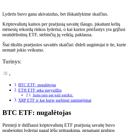
Lyderis buvo gana akivaizdus, ​​bet išskaidykime skaičius.
Kriptovaliutų kainos per praėjusią savaitę išaugo, įskaitant kelių
mėnesių rekordą rinkos lyderiui, o kai kurios priežastys yra grįžusi
neatidėliotinų ETF, stebinčių jų veiklą, paklausa.
Štai tikslūs praėjusios savaitės skaičiai: dideli augintojai ir tie, kurie
nematė jokio veiksmo.
Turinys:
BTC ETF: nugalėtojas
ETH ETF seka pavyzdžiu
Jums taip pat gali patikti:
XRP ETF ir kai kurie garbingi paminėjimai
BTC ETF: nugalėtojas
Pirmieji ir didžiausi kriptovaliutų ETF praėjusią savaitę buvo
neabejotini lyderiai pagal lėšų pritraukimą, nepaisant grubios