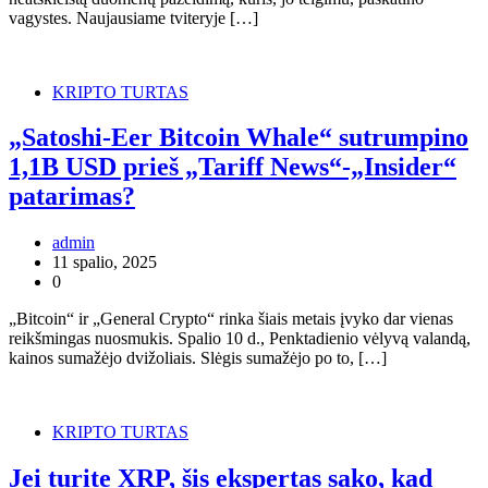
vagystes. Naujausiame tviteryje […]
KRIPTO TURTAS
„Satoshi-Eer Bitcoin Whale“ sutrumpino
1,1B USD prieš „Tariff News“-„Insider“
patarimas?
admin
11 spalio, 2025
0
„Bitcoin“ ir „General Crypto“ rinka šiais metais įvyko dar vienas
reikšmingas nuosmukis. Spalio 10 d., Penktadienio vėlyvą valandą,
kainos sumažėjo dvižoliais. Slėgis sumažėjo po to, […]
KRIPTO TURTAS
Jei turite XRP, šis ekspertas sako, kad