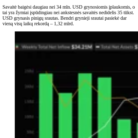
Savaitė baigėsi daugiau nei 34 mln. USD grynosiomis įplaukomis, o
tai yra žymiai įspūdingiau nei ankstesnės savaitės nedidelis 35 tūkst.
USD grynasis pinigų srautas. Bendri grynieji srautai pasiekė dar
vieną visų laikų rekordą – 1,32 mlrd.