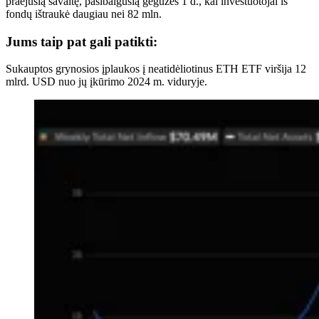
praėjusią savaitę, pasibaigusią gegužės 1 d., kai investuotojai iš
fondų ištraukė daugiau nei 82 mln.
Jums taip pat gali patikti:
Sukauptos grynosios įplaukos į neatidėliotinus ETH ETF viršija 12
mlrd. USD nuo jų įkūrimo 2024 m. viduryje.