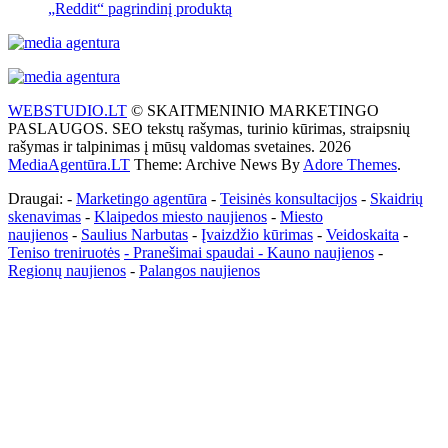
„Reddit“ pagrindinį produktą
WEBSTUDIO.LT
© SKAITMENINIO MARKETINGO
PASLAUGOS. SEO tekstų rašymas, turinio kūrimas, straipsnių
rašymas ir talpinimas į mūsų valdomas svetaines. 2026
MediaAgentūra.LT
Theme: Archive News By
Adore Themes
.
Draugai: -
Marketingo agentūra
-
Teisinės konsultacijos
-
Skaidrių
skenavimas
-
Klaipedos miesto naujienos
-
Miesto
naujienos
-
Saulius Narbutas
-
Įvaizdžio kūrimas
-
Veidoskaita
-
Teniso treniruotės
- Pranešimai spaudai -
Kauno naujienos
-
Regionų naujienos
-
Palangos naujienos