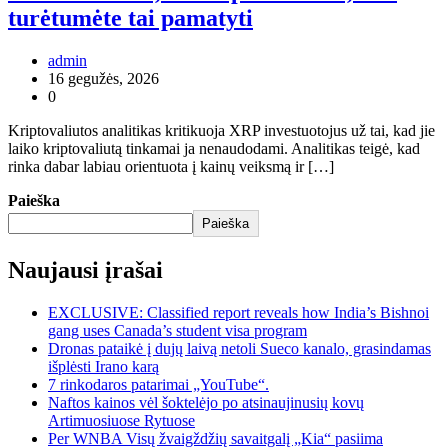
turėtumėte tai pamatyti
admin
16 gegužės, 2026
0
Kriptovaliutos analitikas kritikuoja XRP investuotojus už tai, kad jie
laiko kriptovaliutą tinkamai ja nenaudodami. Analitikas teigė, kad
rinka dabar labiau orientuota į kainų veiksmą ir […]
Paieška
Paieška
Naujausi įrašai
EXCLUSIVE: Classified report reveals how India’s Bishnoi
gang uses Canada’s student visa program
Dronas pataikė į dujų laivą netoli Sueco kanalo, grasindamas
išplėsti Irano karą
7 rinkodaros patarimai „YouTube“.
Naftos kainos vėl šoktelėjo po atsinaujinusių kovų
Artimuosiuose Rytuose
Per WNBA Visų žvaigždžių savaitgalį „Kia“ pasiima