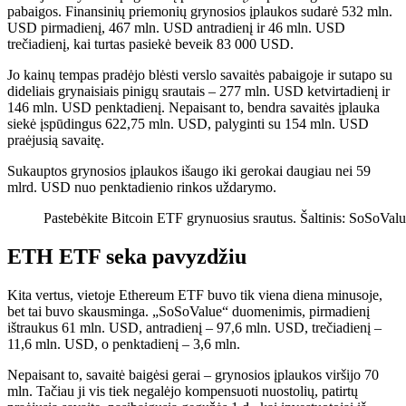
pabaigos. Finansinių priemonių grynosios įplaukos sudarė 532 mln.
USD pirmadienį, 467 mln. USD antradienį ir 46 mln. USD
trečiadienį, kai turtas pasiekė beveik 83 000 USD.
Jo kainų tempas pradėjo blėsti verslo savaitės pabaigoje ir sutapo su
dideliais grynaisiais pinigų srautais – 277 mln. USD ketvirtadienį ir
146 mln. USD penktadienį. Nepaisant to, bendra savaitės įplauka
siekė įspūdingus 622,75 mln. USD, palyginti su 154 mln. USD
praėjusią savaitę.
Sukauptos grynosios įplaukos išaugo iki gerokai daugiau nei 59
mlrd. USD nuo penktadienio rinkos uždarymo.
Pastebėkite Bitcoin ETF grynuosius srautus. Šaltinis: SoSoVal
ETH ETF seka pavyzdžiu
Kita vertus, vietoje Ethereum ETF buvo tik viena diena minusoje,
bet tai buvo skausminga. „SoSoValue“ duomenimis, pirmadienį
ištraukus 61 mln. USD, antradienį – 97,6 mln. USD, trečiadienį –
11,6 mln. USD, o penktadienį – 3,6 mln.
Nepaisant to, savaitė baigėsi gerai – grynosios įplaukos viršijo 70
mln. Tačiau ji vis tiek negalėjo kompensuoti nuostolių, patirtų