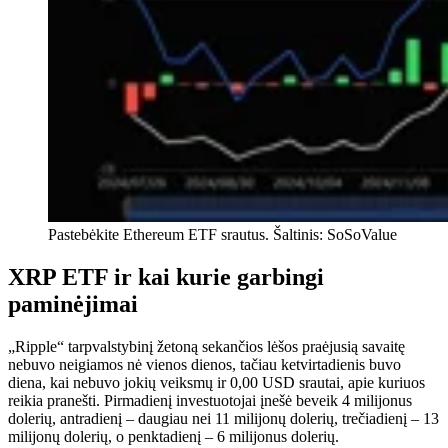
Pastebėkite Ethereum ETF srautus. Šaltinis: SoSoValue
XRP ETF ir kai kurie garbingi
paminėjimai
„Ripple“ tarpvalstybinį žetoną sekančios lėšos praėjusią savaitę
nebuvo neigiamos nė vienos dienos, tačiau ketvirtadienis buvo
diena, kai nebuvo jokių veiksmų ir 0,00 USD srautai, apie kuriuos
reikia pranešti. Pirmadienį investuotojai įnešė beveik 4 milijonus
dolerių, antradienį – daugiau nei 11 milijonų dolerių, trečiadienį – 13
milijonų dolerių, o penktadienį – 6 milijonus dolerių.