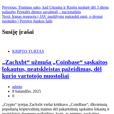
Previous:
Trumpas sako, kad Ukraina ir Rusija susitarė dėl 3 dienų
paliaubų Pergalės dienos savaitgalį – nacionalinis
Next:
Iranas reaguoja į JAV pasiūlymą nutraukti ugnį, o dronai
nusitaiko į Persijos įlankos šalis
Susiję įrašai
KRIPTO TURTAS
„Zachxbt“ užmuša „Coinbase“ sąskaitos
lokautus, neatskleistas pažeidimas, dėl
kurio vartotojo nuostoliai
admin
8 balandžio, 2025
0
„Crypto“ tyrėjas Zachxbt viešai kritikavo „CoinBase“, iškvietusią
populiarią kriptovaliutų mainus dėl pakartotinių sąskaitos lokautų ir
neatskleistą duomenų pažeidimą, kuris, jo teigimu, paskatino