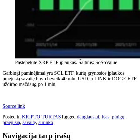
Pastebėkite XRP ETF įplaukas. Šaltinis: SoSoValue
Garbingi paminėjimai yra SOL ETF, kurių grynosios įplaukos
praėjusią savaitę buvo beveik 40 mln. USD, o LINK ir DOGE ETF
uždirbo maždaug po 1 mln.
Source link
Posted in
KRIPTO TURTAS
Tagged
daugiausiai
,
Kas
,
pinigų
,
praėjusią
,
savaitę
,
surinko
Navigacija tarp įrašų