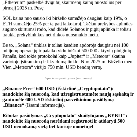
„Ethereum“ paskelbė dvigubų skaitmenų kainų nuostolius per
pirmąjį 2025 m. Pusę.
SOL kaina nuo sausio iki birželio sumažėjo daugiau kaip 19%, o
ETH sumažėjo 25% per tą patį laikotarpį. Tačiau prekybos apimties
augimo skirtumai rodo, kad didelė Solanos ir pigių aplinka ir toliau
traukia prekybininkus net rinkos nuosmukio metu.
Be to, „Solana“ tinklas ir toliau kasdien apdoroja daugiau nei 100
milijonų operacijų ir palaiko vidutiniškai 500 000 aktyvių piniginių.
Panašu, kad tokie protokolai kaip „Jupiter“ ir „Meteora“ skatina
vartotojų įsitraukimą ir likvidumą tinkle. Nuo 2025 m. Birželio mėn.
Vien „Meteora“ viršijo 750 mln. USD bendrą vertę.
Specialus pasiūlymas (remiamas)
„Binance Free“ 600 USD (išskirtinė „Cryptopotato“):
naudokite šią nuorodą, kad užregistruotumėte naują sąskaitą ir
gautumėte 600 USD išskirtinį pasveikinimo pasiūlymą
„Binance“
(Išsami informacija).
Ribotas pasiūlymas „Cryptopotato“ skaitytojams „BYBIT“:
naudokite šią nuorodą norėdami registruoti ir atidaryti 500
USD nemokamą vietą bet kurioje monetoje!