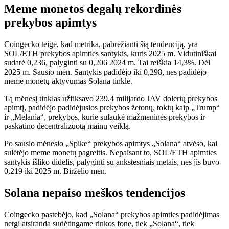
Meme monetos degalų rekordinės
prekybos apimtys
Coingecko teigė, kad metrika, pabrėžianti šią tendenciją, yra
SOL/ETH prekybos apimties santykis, kuris 2025 m. Vidutiniškai
sudarė 0,236, palyginti su 0,206 2024 m. Tai reiškia 14,3%. Dėl
2025 m. Sausio mėn. Santykis padidėjo iki 0,298, nes padidėjo
meme monetų aktyvumas Solana tinkle.
Tą mėnesį tinklas užfiksavo 239,4 milijardo JAV dolerių prekybos
apimtį, padidėjo padidėjusios prekybos žetonų, tokių kaip „Trump“
ir „Melania“, prekybos, kurie sulaukė mažmeninės prekybos ir
paskatino decentralizuotą mainų veiklą.
Po sausio mėnesio „Spike“ prekybos apimtys „Solana“ atvėso, kai
sulėtėjo meme monetų pagreitis. Nepaisant to, SOL/ETH apimties
santykis išliko didelis, palyginti su ankstesniais metais, nes jis buvo
0,219 iki 2025 m. Birželio mėn.
Solana nepaiso meškos tendencijos
Coingecko pastebėjo, kad „Solana“ prekybos apimties padidėjimas
netgi atsiranda sudėtingame rinkos fone, tiek „Solana“, tiek