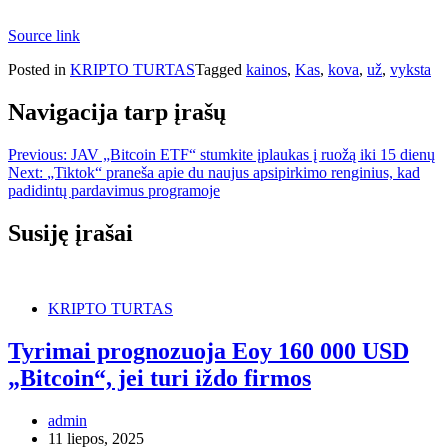
Source link
Posted in
KRIPTO TURTAS
Tagged
kainos
,
Kas
,
kova
,
už
,
vyksta
Navigacija tarp įrašų
Previous:
JAV „Bitcoin ETF“ stumkite įplaukas į ruožą iki 15 dienų
Next:
„Tiktok“ praneša apie du naujus apsipirkimo renginius, kad
padidintų pardavimus programoje
Susiję įrašai
KRIPTO TURTAS
Tyrimai prognozuoja Eoy 160 000 USD
„Bitcoin“, jei turi iždo firmos
admin
11 liepos, 2025