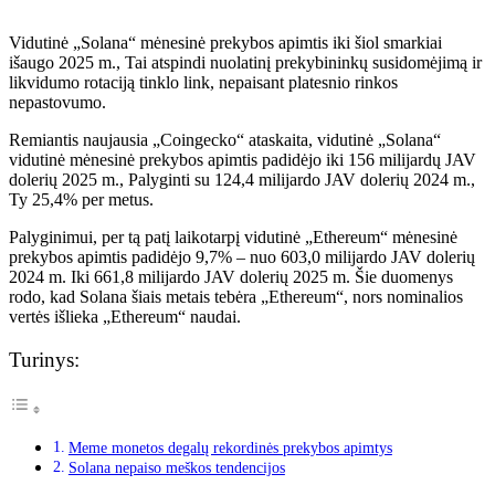
Vidutinė „Solana“ mėnesinė prekybos apimtis iki šiol smarkiai
išaugo 2025 m., Tai atspindi nuolatinį prekybininkų susidomėjimą ir
likvidumo rotaciją tinklo link, nepaisant platesnio rinkos
nepastovumo.
Remiantis naujausia „Coingecko“ ataskaita, vidutinė „Solana“
vidutinė mėnesinė prekybos apimtis padidėjo iki 156 milijardų JAV
dolerių 2025 m., Palyginti su 124,4 milijardo JAV dolerių 2024 m.,
Ty 25,4% per metus.
Palyginimui, per tą patį laikotarpį vidutinė „Ethereum“ mėnesinė
prekybos apimtis padidėjo 9,7% – nuo 603,0 milijardo JAV dolerių
2024 m. Iki 661,8 milijardo JAV dolerių 2025 m. Šie duomenys
rodo, kad Solana šiais metais tebėra „Ethereum“, nors nominalios
vertės išlieka „Ethereum“ naudai.
Turinys:
Meme monetos degalų rekordinės prekybos apimtys
Solana nepaiso meškos tendencijos