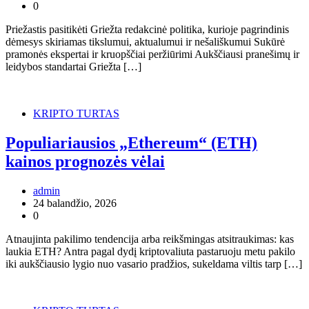
0
Priežastis pasitikėti Griežta redakcinė politika, kurioje pagrindinis
dėmesys skiriamas tikslumui, aktualumui ir nešališkumui Sukūrė
pramonės ekspertai ir kruopščiai peržiūrimi Aukščiausi pranešimų ir
leidybos standartai Griežta […]
KRIPTO TURTAS
Populiariausios „Ethereum“ (ETH)
kainos prognozės vėlai
admin
24 balandžio, 2026
0
Atnaujinta pakilimo tendencija arba reikšmingas atsitraukimas: kas
laukia ETH? Antra pagal dydį kriptovaliuta pastaruoju metu pakilo
iki aukščiausio lygio nuo vasario pradžios, sukeldama viltis tarp […]