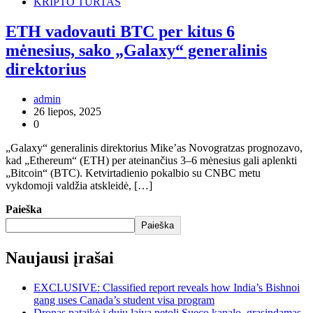
KRIPTO TURTAS
ETH vadovauti BTC per kitus 6
mėnesius, sako „Galaxy“ generalinis
direktorius
admin
26 liepos, 2025
0
„Galaxy“ generalinis direktorius Mike’as Novogratzas prognozavo,
kad „Ethereum“ (ETH) per ateinančius 3–6 mėnesius gali aplenkti
„Bitcoin“ (BTC). Ketvirtadienio pokalbio su CNBC metu
vykdomoji valdžia atskleidė, […]
Paieška
Paieška
Naujausi įrašai
EXCLUSIVE: Classified report reveals how India’s Bishnoi
gang uses Canada’s student visa program
Dronas pataikė į dujų laivą netoli Sueco kanalo, grasindamas