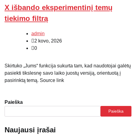
X išbando eksperimentinį temų
tiekimo filtrą
admin
2 kovo, 2026
0
Skirtuko „Jums“ funkcija sukurta tam, kad naudotojai galėtų
pasiekti tikslesnę savo laiko juostų versiją, orientuotą į
pasirinktą temą. Source link
Paieška
Paieška
Naujausi įrašai