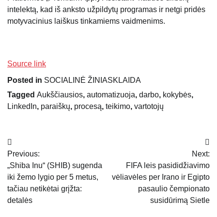
intelektą, kad iš anksto užpildytų programas ir netgi pridės
motyvacinius laiškus tinkamiems vaidmenims.
Source link
Posted in
SOCIALINĖ ŽINIASKLAIDA
Tagged
Aukščiausios
,
automatizuoja
,
darbo
,
kokybės
,
LinkedIn
,
paraiškų
,
procesą
,
teikimo
,
vartotojų
Navigacija
Previous:
Next:
tarp
„Shiba Inu“ (SHIB) sugenda
FIFA leis pasididžiavimo
įrašų
iki žemo lygio per 5 metus,
vėliavėles per Irano ir Egipto
tačiau netikėtai grįžta:
pasaulio čempionato
detalės
susidūrimą Sietle