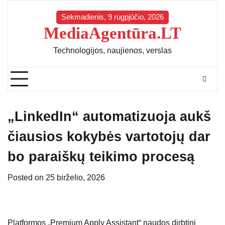
Skip
to
Sekmadienis, 9 rugpjūčio, 2026
MediaAgentūra.LT
content
Technologijos, naujienos, verslas
„LinkedIn“ automatizuoja aukš
čiausios kokybės vartotojų dar
bo paraiškų teikimo procesą
Posted on
25 birželio, 2026
Platformos „Premium Apply Assistant“ naudos dirbtinį