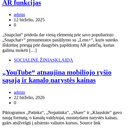
AR funkcijas
admin
12 birželio, 2025
0
„Snapchat“ prideda dar vieną elementą prie savo populiariojo
„Snapchat+“ prenumeratos pasiūlymo su „Lens+“, kuris suteiks
išskirtinę prieigą prie daugybės papildomų AR patirčių, kurias
galima mokėti […]
SOCIALINĖ ŽINIASKLAIDA
„YouTube“ atnaujina mobiliojo ryšio
sąsają ir kanalo narystės kainas
admin
22 birželio, 2026
0
Piktogramos „Patinka“, „Nepatinka“, „Share“ ir „Klauskite“ gavo
naują formatą, o kanalų valdytojai, nustatydami narystės kainas,
galės atsižvelgti į užsienio valiutos kursus. Source link