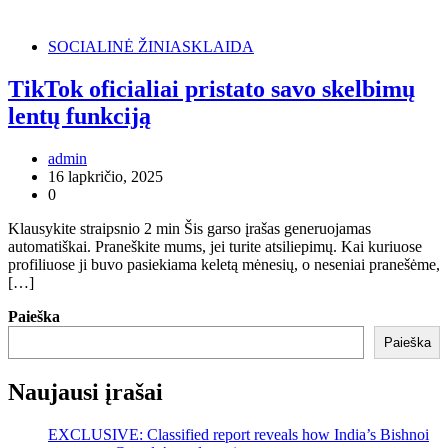
SOCIALINĖ ŽINIASKLAIDA
TikTok oficialiai pristato savo skelbimų
lentų funkciją
admin
16 lapkričio, 2025
0
Klausykite straipsnio 2 min Šis garso įrašas generuojamas
automatiškai. Praneškite mums, jei turite atsiliepimų. Kai kuriuose
profiliuose ji buvo pasiekiama keletą mėnesių, o neseniai pranešėme,
[…]
Paieška
Paieška
Naujausi įrašai
EXCLUSIVE: Classified report reveals how India’s Bishnoi