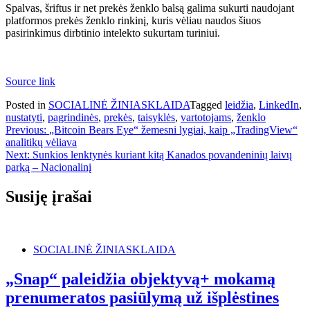
Spalvas, šriftus ir net prekės ženklo balsą galima sukurti naudojant
platformos prekės ženklo rinkinį, kuris vėliau naudos šiuos
pasirinkimus dirbtinio intelekto sukurtam turiniui.
Source link
Posted in
SOCIALINĖ ŽINIASKLAIDA
Tagged
leidžia
,
LinkedIn
,
nustatyti
,
pagrindinės
,
prekės
,
taisyklės
,
vartotojams
,
ženklo
Navigacija
Previous:
„Bitcoin Bears Eye“ žemesni lygiai, kaip „TradingView“
analitikų vėliava
tarp
Next:
Sunkios lenktynės kuriant kitą Kanados povandeninių laivų
įrašų
parką – Nacionalinį
Susiję įrašai
SOCIALINĖ ŽINIASKLAIDA
„Snap“ paleidžia objektyvą+ mokamą
prenumeratos pasiūlymą už išplėstines