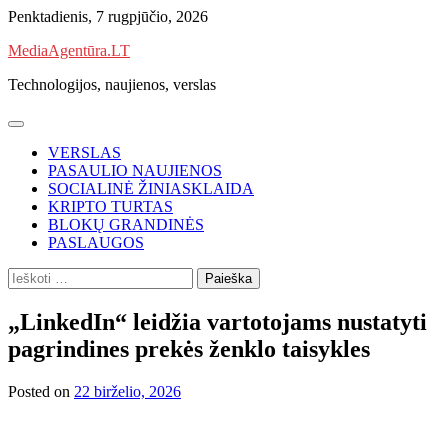
Skip
Penktadienis, 7 rugpjūčio, 2026
to
MediaAgentūra.LT
content
Technologijos, naujienos, verslas
VERSLAS
PASAULIO NAUJIENOS
SOCIALINĖ ŽINIASKLAIDA
KRIPTO TURTAS
BLOKŲ GRANDINĖS
PASLAUGOS
Ieškoti:
„LinkedIn“ leidžia vartotojams nustatyti
pagrindines prekės ženklo taisykles
Posted on
22 birželio, 2026