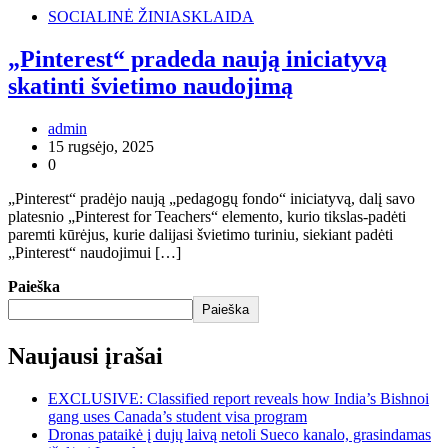
SOCIALINĖ ŽINIASKLAIDA
„Pinterest“ pradeda naują iniciatyvą
skatinti švietimo naudojimą
admin
15 rugsėjo, 2025
0
„Pinterest“ pradėjo naują „pedagogų fondo“ iniciatyvą, dalį savo
platesnio „Pinterest for Teachers“ elemento, kurio tikslas-padėti
paremti kūrėjus, kurie dalijasi švietimo turiniu, siekiant padėti
„Pinterest“ naudojimui […]
Paieška
Paieška
Naujausi įrašai
EXCLUSIVE: Classified report reveals how India’s Bishnoi
gang uses Canada’s student visa program
Dronas pataikė į dujų laivą netoli Sueco kanalo, grasindamas