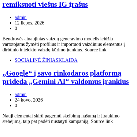
remiksuoti viešus IG įrašus
admin
12 liepos, 2026
0
Bendrovės atnaujintas vaizdų generavimo modelis leidžia
vartotojams žymėti profilius ir importuoti vaizdinius elementus į
dirbtinio intelekto vaizdų kūrimo įrankius. Source link
SOCIALINĖ ŽINIASKLAIDA
„Google“ į savo rinkodaros platformą
prideda „Gemini AI“ valdomus įrankius
admin
24 kovo, 2026
0
Nauji elementai skirti pagerinti skelbimų našumą ir įtraukimo
stebėjimą, taip pat padėti nustatyti kampaniją. Source link