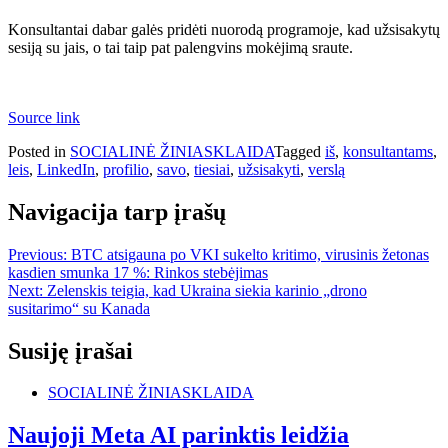
Konsultantai dabar galės pridėti nuorodą programoje, kad užsisakytų
sesiją su jais, o tai taip pat palengvins mokėjimą sraute.
Source link
Posted in
SOCIALINĖ ŽINIASKLAIDA
Tagged
iš
,
konsultantams
,
leis
,
LinkedIn
,
profilio
,
savo
,
tiesiai
,
užsisakyti
,
verslą
Navigacija tarp įrašų
Previous:
BTC atsigauna po VKI sukelto kritimo, virusinis žetonas
kasdien smunka 17 %: Rinkos stebėjimas
Next:
Zelenskis teigia, kad Ukraina siekia karinio „drono
susitarimo“ su Kanada
Susiję įrašai
SOCIALINĖ ŽINIASKLAIDA
Naujoji Meta AI parinktis leidžia