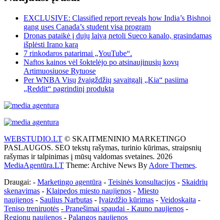
EXCLUSIVE: Classified report reveals how India’s Bishnoi
gang uses Canada’s student visa program
Dronas pataikė į dujų laivą netoli Sueco kanalo, grasindamas
išplėsti Irano karą
7 rinkodaros patarimai „YouTube“.
Naftos kainos vėl šoktelėjo po atsinaujinusių kovų
Artimuosiuose Rytuose
Per WNBA Visų žvaigždžių savaitgalį „Kia“ pasiima
„Reddit“ pagrindinį produktą
WEBSTUDIO.LT
© SKAITMENINIO MARKETINGO
PASLAUGOS. SEO tekstų rašymas, turinio kūrimas, straipsnių
rašymas ir talpinimas į mūsų valdomas svetaines. 2026
MediaAgentūra.LT
Theme: Archive News By
Adore Themes
.
Draugai: -
Marketingo agentūra
-
Teisinės konsultacijos
-
Skaidrių
skenavimas
-
Klaipedos miesto naujienos
-
Miesto
naujienos
-
Saulius Narbutas
-
Įvaizdžio kūrimas
-
Veidoskaita
-
Teniso treniruotės
- Pranešimai spaudai -
Kauno naujienos
-
Regionų naujienos
-
Palangos naujienos