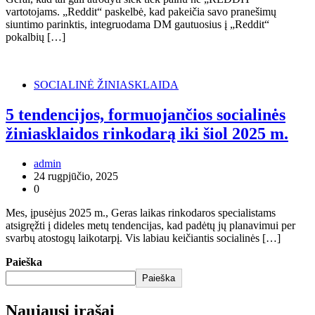
vartotojams. „Reddit“ paskelbė, kad pakeičia savo pranešimų
siuntimo parinktis, integruodama DM gautuosius į „Reddit“
pokalbių […]
SOCIALINĖ ŽINIASKLAIDA
5 tendencijos, formuojančios socialinės
žiniasklaidos rinkodarą iki šiol 2025 m.
admin
24 rugpjūčio, 2025
0
Mes, įpusėjus 2025 m., Geras laikas rinkodaros specialistams
atsigręžti į dideles metų tendencijas, kad padėtų jų planavimui per
svarbų atostogų laikotarpį. Vis labiau keičiantis socialinės […]
Paieška
Paieška
Naujausi įrašai