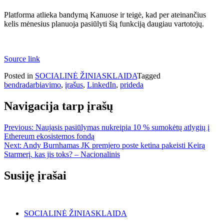
Platforma atlieka bandymą Kanuose ir teigė, kad per ateinančius
kelis mėnesius planuoja pasiūlyti šią funkciją daugiau vartotojų.
Source link
Posted in
SOCIALINĖ ŽINIASKLAIDA
Tagged
bendradarbiavimo
,
įrašus
,
LinkedIn
,
prideda
Navigacija tarp įrašų
Previous:
Naujasis pasiūlymas nukreipia 10 % sumokėtų atlygių į
Ethereum ekosistemos fondą
Next:
Andy Burnhamas JK premjero poste ketina pakeisti Keirą
Starmerį. kas jis toks? – Nacionalinis
Susiję įrašai
SOCIALINĖ ŽINIASKLAIDA