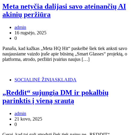
Meta netyčia dalijasi savo ateinančių AI
akinių peržiūra
admin
16 rugsėjo, 2025
0
Panašu, kad kažkas „Meta HQ Hit“ paskelbė šiek tiek anksti savo
naujausiame vaizdo įraše apie būsimą „Smart Glasses“ projektą, o
platforma, atrodo, peržiūri įvairius naujus […]
SOCIALINĖ ŽINIASKLAIDA
„Reddit“ sujungia DM ir pokalbių
parinktis į vieną srautą
admin
21 kovo, 2025
0
Gerai, kad tai gali atrodyti šiek tiek painu ne „REDDIT“