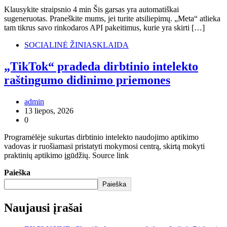
Klausykite straipsnio 4 min Šis garsas yra automatiškai
sugeneruotas. Praneškite mums, jei turite atsiliepimų. „Meta“ atlieka
tam tikrus savo rinkodaros API pakeitimus, kurie yra skirti […]
SOCIALINĖ ŽINIASKLAIDA
„TikTok“ pradeda dirbtinio intelekto
raštingumo didinimo priemones
admin
13 liepos, 2026
0
Programėlėje sukurtas dirbtinio intelekto naudojimo aptikimo
vadovas ir ruošiamasi pristatyti mokymosi centrą, skirtą mokyti
praktinių aptikimo įgūdžių. Source link
Paieška
Paieška
Naujausi įrašai