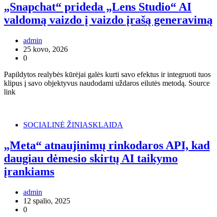
„Snapchat“ prideda „Lens Studio“ AI
valdomą vaizdo į vaizdo įrašą generavimą
admin
25 kovo, 2026
0
Papildytos realybės kūrėjai galės kurti savo efektus ir integruoti tuos
klipus į savo objektyvus naudodami uždaros eilutės metodą. Source
link
SOCIALINĖ ŽINIASKLAIDA
„Meta“ atnaujinimų rinkodaros API, kad
daugiau dėmesio skirtų AI taikymo
įrankiams
admin
12 spalio, 2025
0