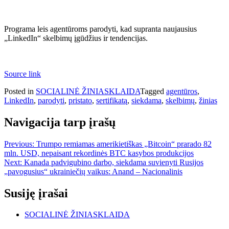
Programa leis agentūroms parodyti, kad supranta naujausius
„LinkedIn“ skelbimų įgūdžius ir tendencijas.
Source link
Posted in
SOCIALINĖ ŽINIASKLAIDA
Tagged
agentūros
,
LinkedIn
,
parodyti
,
pristato
,
sertifikatą
,
siekdama
,
skelbimų
,
žinias
Navigacija tarp įrašų
Previous:
Trumpo remiamas amerikietiškas „Bitcoin“ prarado 82
mln. USD, nepaisant rekordinės BTC kasybos produkcijos
Next:
Kanada padvigubino darbo, siekdama suvienyti Rusijos
„pavogusius“ ukrainiečių vaikus: Anand – Nacionalinis
Susiję įrašai
SOCIALINĖ ŽINIASKLAIDA