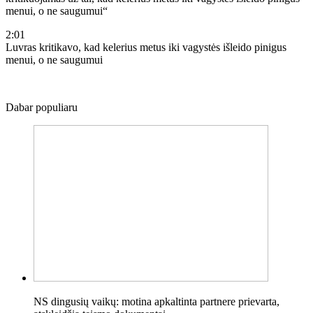
2:01
Luvras kritikavo, kad kelerius metus iki vagystės išleido pinigus
menui, o ne saugumui
Dabar populiaru
NS dingusių vaikų: motina apkaltinta partnere prievarta,