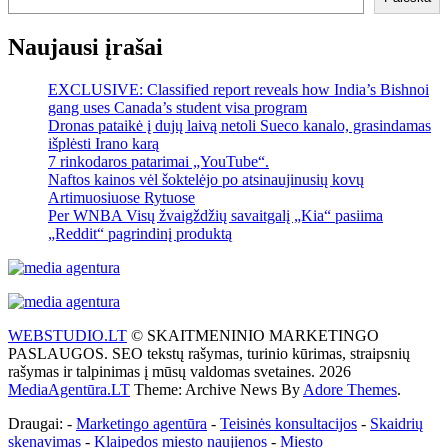
Naujausi įrašai
EXCLUSIVE: Classified report reveals how India’s Bishnoi
gang uses Canada’s student visa program
Dronas pataikė į dujų laivą netoli Sueco kanalo, grasindamas
išplėsti Irano karą
7 rinkodaros patarimai „YouTube“.
Naftos kainos vėl šoktelėjo po atsinaujinusių kovų
Artimuosiuose Rytuose
Per WNBA Visų žvaigždžių savaitgalį „Kia“ pasiima
„Reddit“ pagrindinį produktą
WEBSTUDIO.LT
© SKAITMENINIO MARKETINGO
PASLAUGOS. SEO tekstų rašymas, turinio kūrimas, straipsnių
rašymas ir talpinimas į mūsų valdomas svetaines. 2026
MediaAgentūra.LT
Theme: Archive News By
Adore Themes
.
Draugai: -
Marketingo agentūra
-
Teisinės konsultacijos
-
Skaidrių
skenavimas
-
Klaipedos miesto naujienos
-
Miesto