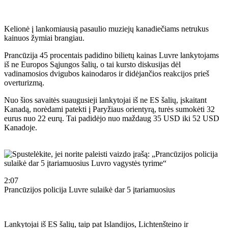
Kelionė į lankomiausią pasaulio muziejų kanadiečiams netrukus
kainuos žymiai brangiau.
Prancūzija 45 procentais padidino bilietų kainas Luvre lankytojams
iš ne Europos Sąjungos šalių, o tai kursto diskusijas dėl
vadinamosios dvigubos kainodaros ir didėjančios reakcijos prieš
overturizmą.
Nuo šios savaitės suaugusieji lankytojai iš ne ES šalių, įskaitant
Kanadą, norėdami patekti į Paryžiaus orientyrą, turės sumokėti 32
eurus nuo 22 eurų. Tai padidėjo nuo maždaug 35 USD iki 52 USD
Kanadoje.
2:07
Prancūzijos policija Luvre sulaikė dar 5 įtariamuosius
Lankytojai iš ES šalių, taip pat Islandijos, Lichtenšteino ir