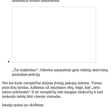
atskleidžia teismo dokumentai
„Tai neįtikėtina“: Albertos separatistai giria rinkėjų aktyvumą
pasirašant peticiją
Net kai kurie europiečiai abejoja dviejų pakopų sistema. Vienas
prancūzų turistas, kalbintas už muziejaus ribų, teigė, kad „nėra
jokios priežasties“ iš ne europiečių imti daugiau mokesčių ir kad
mokestis turėtų būti visiems vienodas.
Istorija tęsiasi po skelbimu