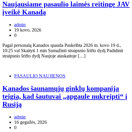
Naujausiame pasaulio laimės reitinge JAV
įveikė Kanadą
admin
19 kovo, 2026
0
Pagal personalą Kanados spauda Paskelbta 2026 m. kovo 19 d.,
10:25 val Skaityti 1 min Sumažinti straipsnio šrifto dydį Padidinti
straipsnio šrifto dydį Naujoje ataskaitoje […]
PASAULIO NAUJIENOS
Kanados šaunamųjų ginklų kompanija
teigia, kad šautuvai „apgaule nukreipti“ į
Rusiją
admin
16 gegužės, 2026
0