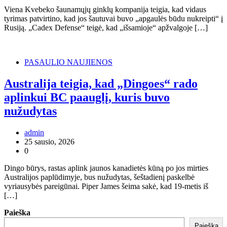
Viena Kvebeko šaunamųjų ginklų kompanija teigia, kad vidaus
tyrimas patvirtino, kad jos šautuvai buvo „apgaulės būdu nukreipti“ į
Rusiją. „Cadex Defense“ teigė, kad „išsamioje“ apžvalgoje […]
PASAULIO NAUJIENOS
Australija teigia, kad „Dingoes“ rado
aplinkui BC paauglį, kuris buvo
nužudytas
admin
25 sausio, 2026
0
Dingo būrys, rastas aplink jaunos kanadietės kūną po jos mirties
Australijos paplūdimyje, bus nužudytas, šeštadienį paskelbė
vyriausybės pareigūnai. Piper James šeima sakė, kad 19-metis iš
[…]
Paieška
Paieška