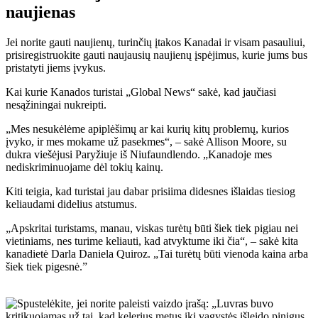
naujienas
Jei norite gauti naujienų, turinčių įtakos Kanadai ir visam pasauliui,
prisiregistruokite gauti naujausių naujienų įspėjimus, kurie jums bus
pristatyti jiems įvykus.
Kai kurie Kanados turistai „Global News“ sakė, kad jaučiasi
nesąžiningai nukreipti.
„Mes nesukėlėme apiplėšimų ar kai kurių kitų problemų, kurios
įvyko, ir mes mokame už pasekmes“, – sakė Allison Moore, su
dukra viešėjusi Paryžiuje iš Niufaundlendo. „Kanadoje mes
nediskriminuojame dėl tokių kainų.
Kiti teigia, kad turistai jau dabar prisiima didesnes išlaidas tiesiog
keliaudami didelius atstumus.
„Apskritai turistams, manau, viskas turėtų būti šiek tiek pigiau nei
vietiniams, nes turime keliauti, kad atvyktume iki čia“, – sakė kita
kanadietė Darla Daniela Quiroz. „Tai turėtų būti vienoda kaina arba
šiek tiek pigesnė.”