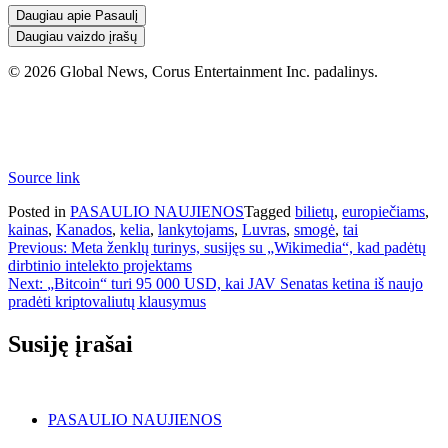
Daugiau apie Pasaulį
Daugiau vaizdo įrašų
© 2026 Global News, Corus Entertainment Inc. padalinys.
Source link
Posted in
PASAULIO NAUJIENOS
Tagged
bilietų
,
europiečiams
,
kainas
,
Kanados
,
kelia
,
lankytojams
,
Luvras
,
smogė
,
tai
Navigacija
Previous:
Meta ženklų turinys, susijęs su „Wikimedia“, kad padėtų
dirbtinio intelekto projektams
tarp
Next:
„Bitcoin“ turi 95 000 USD, kai JAV Senatas ketina iš naujo
įrašų
pradėti kriptovaliutų klausymus
Susiję įrašai
PASAULIO NAUJIENOS