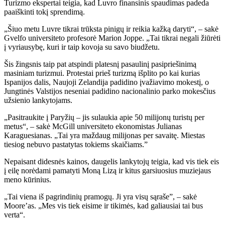
Turizmo ekspertai teigia, kad Luvro finansinis spaudimas padeda
paaiškinti tokį sprendimą.
„Šiuo metu Luvre tikrai trūksta pinigų ir reikia kažką daryti“, – sakė
Gvelfo universiteto profesorė Marion Joppe. „Tai tikrai negali žiūrėti
į vyriausybę, kuri ir taip kovoja su savo biudžetu.
Šis žingsnis taip pat atspindi platesnį pasaulinį pasipriešinimą
masiniam turizmui. Protestai prieš turizmą išplito po kai kurias
Ispanijos dalis, Naujoji Zelandija padidino įvažiavimo mokestį, o
Jungtinės Valstijos neseniai padidino nacionalinio parko mokesčius
užsienio lankytojams.
„Pasitraukite į Paryžių – jis sulaukia apie 50 milijonų turistų per
metus“, – sakė McGill universiteto ekonomistas Julianas
Karaguesianas. „Tai yra maždaug milijonas per savaitę. Miestas
tiesiog nebuvo pastatytas tokiems skaičiams.”
Nepaisant didesnės kainos, daugelis lankytojų teigia, kad vis tiek eis
į eilę norėdami pamatyti Moną Lizą ir kitus garsiuosius muziejaus
meno kūrinius.
„Tai viena iš pagrindinių pramogų. Ji yra visų sąraše”, – sakė
Moore’as. „Mes vis tiek eisime ir tikimės, kad galiausiai tai bus
verta“.