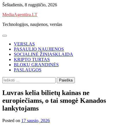
Skip
Šeštadienis, 8 rugpjūčio, 2026
to
MediaAgentūra.LT
content
Technologijos, naujienos, verslas
VERSLAS
PASAULIO NAUJIENOS
SOCIALINĖ ŽINIASKLAIDA
KRIPTO TURTAS
BLOKŲ GRANDINĖS
PASLAUGOS
Ieškoti:
Luvras kelia bilietų kainas ne
europiečiams, o tai smogė Kanados
lankytojams
Posted on
17 sausio, 2026