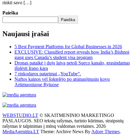
rinkti savo […]
Paieška
Paieška
Naujausi įrašai
5 Best Payment Platforms for Global Businesses in 2026
EXCLUSIVE: Classified report reveals how India’s Bishnoi
gang uses Canada’s student visa program
Dronas pataikė į dujų laivą netoli Sueco kanalo, grasindamas
išplėsti Irano karą
7 rinkodaros patarimai „YouTube“.
Naftos kainos vėl šoktelėjo po atsinaujinusių kovų
Artimuosiuose Rytuose
WEBSTUDIO.LT
© SKAITMENINIO MARKETINGO
PASLAUGOS. SEO tekstų rašymas, turinio kūrimas, straipsnių
rašymas ir talpinimas į mūsų valdomas svetaines. 2026
MediaAgentūra.LT
Theme: Archive News By
Adore Themes
.