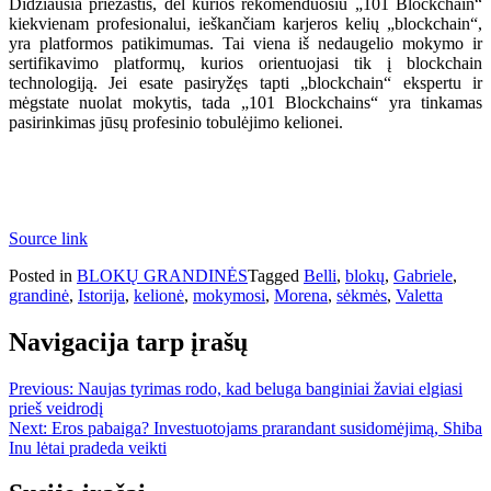
Didžiausia priežastis, dėl kurios rekomenduosiu „101 Blockchain“
kiekvienam profesionalui, ieškančiam karjeros kelių „blockchain“,
yra platformos patikimumas. Tai viena iš nedaugelio mokymo ir
sertifikavimo platformų, kurios orientuojasi tik į blockchain
technologiją. Jei esate pasiryžęs tapti „blockchain“ ekspertu ir
mėgstate nuolat mokytis, tada „101 Blockchains“ yra tinkamas
pasirinkimas jūsų profesinio tobulėjimo kelionei.
Source link
Posted in
BLOKŲ GRANDINĖS
Tagged
Belli
,
blokų
,
Gabriele
,
grandinė
,
Istorija
,
kelionė
,
mokymosi
,
Morena
,
sėkmės
,
Valetta
Navigacija tarp įrašų
Previous:
Naujas tyrimas rodo, kad beluga banginiai žaviai elgiasi
prieš veidrodį
Next:
Eros pabaiga? Investuotojams prarandant susidomėjimą, Shiba
Inu lėtai pradeda veikti