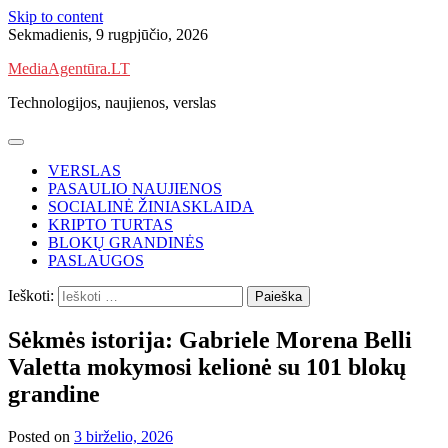
Skip to content
Sekmadienis, 9 rugpjūčio, 2026
MediaAgentūra.LT
Technologijos, naujienos, verslas
VERSLAS
PASAULIO NAUJIENOS
SOCIALINĖ ŽINIASKLAIDA
KRIPTO TURTAS
BLOKŲ GRANDINĖS
PASLAUGOS
Ieškoti:
Sėkmės istorija: Gabriele Morena Belli
Valetta mokymosi kelionė su 101 blokų
grandine
Posted on
3 birželio, 2026