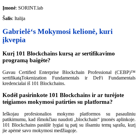
Įmonė
: SORINT.lab
Šalis
: Italija
Gabrielė
‘s
Mokymosi kelionė, kuri
įkvepia
Kurį 101 Blockchains kursą ar sertifikavimo
programą baigėte?
Gavau Certified Enterprise Blockchain Professional (CEBP)™
sertifikatą
Tokenization Fundamentals ir DeFi Fundamentals
kredencialai iš 101 Blockchains.
Kodėl pasirinkote 101 Blockchains ir ar turėjote
teigiamos mokymosi patirties su platforma?
Ieškojau profesionalios mokymo platformos su pasauliniu
patikimumu, kad išmokčiau naudoti „blockchain“ įmonės aplinkoje.
101 Blockchains pasiūlė lygiai tą patį su išsamiu temų sąrašu, kurį
jie apėmė savo mokymosi medžiagoje.