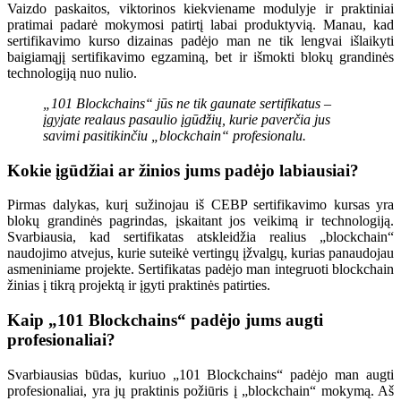
Vaizdo paskaitos, viktorinos kiekviename modulyje ir praktiniai
pratimai padarė mokymosi patirtį labai produktyvią. Manau, kad
sertifikavimo kurso dizainas padėjo man ne tik lengvai išlaikyti
baigiamąjį sertifikavimo egzaminą, bet ir išmokti blokų grandinės
technologiją nuo nulio.
„101 Blockchains“ jūs ne tik gaunate sertifikatus –
įgyjate realaus pasaulio įgūdžių, kurie paverčia jus
savimi pasitikinčiu „blockchain“ profesionalu.
Kokie įgūdžiai ar žinios jums padėjo labiausiai?
Pirmas dalykas, kurį sužinojau iš CEBP
sertifikavimo kursas yra
blokų grandinės pagrindas, įskaitant jos veikimą ir technologiją.
Svarbiausia, kad sertifikatas atskleidžia realius „blockchain“
naudojimo atvejus, kurie suteikė vertingų įžvalgų, kurias panaudojau
asmeniniame projekte. Sertifikatas padėjo man integruoti blockchain
žinias į tikrą projektą ir įgyti praktinės patirties.
Kaip „101 Blockchains“ padėjo jums augti
profesionaliai?
Svarbiausias būdas, kuriuo „101 Blockchains“ padėjo man augti
profesionaliai, yra jų praktinis požiūris į „blockchain“ mokymą. Aš