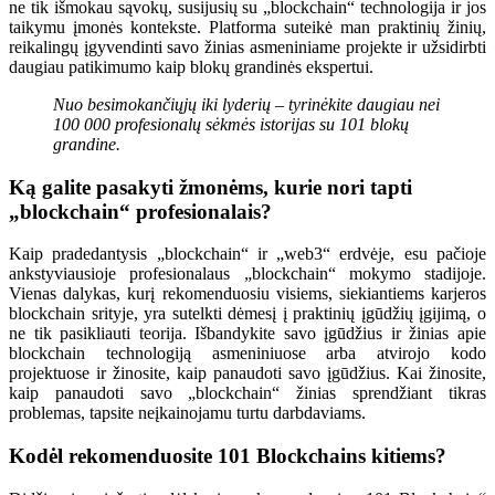
ne tik išmokau sąvokų, susijusių su „blockchain“ technologija ir jos
taikymu įmonės kontekste. Platforma suteikė man praktinių žinių,
reikalingų įgyvendinti savo žinias asmeniniame projekte ir užsidirbti
daugiau patikimumo kaip blokų grandinės ekspertui.
Nuo besimokančiųjų iki lyderių – tyrinėkite daugiau nei
100 000 profesionalų sėkmės istorijas su 101 blokų
grandine.
Ką galite pasakyti žmonėms, kurie nori tapti
„blockchain“ profesionalais?
Kaip pradedantysis „blockchain“ ir „web3“ erdvėje, esu pačioje
ankstyviausioje profesionalaus „blockchain“ mokymo stadijoje.
Vienas dalykas, kurį rekomenduosiu visiems, siekiantiems karjeros
blockchain srityje, yra sutelkti dėmesį į praktinių įgūdžių įgijimą, o
ne tik pasikliauti teorija. Išbandykite savo įgūdžius ir žinias apie
blockchain technologiją asmeniniuose arba atvirojo kodo
projektuose ir žinosite, kaip panaudoti savo įgūdžius. Kai žinosite,
kaip panaudoti savo „blockchain“ žinias sprendžiant tikras
problemas, tapsite neįkainojamu turtu darbdaviams.
Kodėl rekomenduosite 101 Blockchains kitiems?