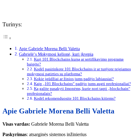
Turinys:
Apie Gabriele Morena Belli Valetta
Gabrielė‘s Mokymosi kelionė, kuri įkvepia
Kurį 101 Blockchains kursą ar sertifikavimo programą
baigėte?
Kodėl pasirinkote 101 Blockchains ir ar turėjote teigiamos
mokymosi patirties su platforma?
Kokie įgūdžiai ar žinios jums padėjo labiausiai?
Kaip „101 Blockchains“ padėjo jums augti profesionaliai?
Ką galite pasakyti žmonėms, kurie nori tapti „blockchain“
profesionalais?
Kodėl rekomenduosite 101 Blockchains kitiems?
Apie Gabriele Morena Belli Valetta
Visas vardas:
Gabriele Morena Belli Valetta
Paskyrimas
: atsarginės sistemos inžinierius