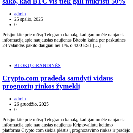
sako, kad BTC vis tiek gali nukristi 50%
admin
25 spalio, 2025
0
Prisijunkite prie mūsų Telegrama kanalą, kad gautumėte naujausią
informaciją apie naujausias naujienas Bitcoin kaina per paskutines
24 valandas pakilo daugiau nei 1%, o 4:00 EST […]
BLOKŲ GRANDINĖS
Crypto.com pradeda samdyti vidaus
prognozių rinkos žymeklį
admin
26 gruodžio, 2025
0
Prisijunkite prie mūsų Telegrama kanalą, kad gautumėte naujausią
informaciją apie naujausias naujienas Kriptovaliutų keitimo
platforma Crypto.com siekia plėstis į prognozavimo rinkas ir pradėjo