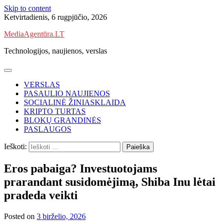
Skip to content
Ketvirtadienis, 6 rugpjūčio, 2026
MediaAgentūra.LT
Technologijos, naujienos, verslas
VERSLAS
PASAULIO NAUJIENOS
SOCIALINĖ ŽINIASKLAIDA
KRIPTO TURTAS
BLOKŲ GRANDINĖS
PASLAUGOS
Ieškoti:
Eros pabaiga? Investuotojams
prarandant susidomėjimą, Shiba Inu lėtai
pradeda veikti
Posted on
3 birželio, 2026