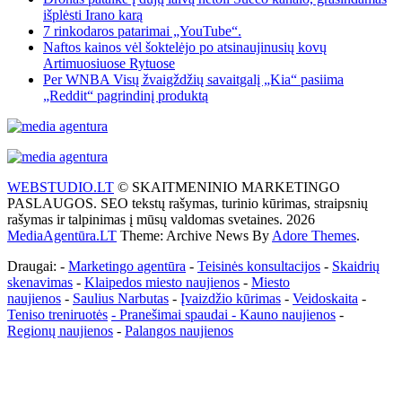
išplėsti Irano karą
7 rinkodaros patarimai „YouTube“.
Naftos kainos vėl šoktelėjo po atsinaujinusių kovų
Artimuosiuose Rytuose
Per WNBA Visų žvaigždžių savaitgalį „Kia“ pasiima
„Reddit“ pagrindinį produktą
WEBSTUDIO.LT
© SKAITMENINIO MARKETINGO
PASLAUGOS. SEO tekstų rašymas, turinio kūrimas, straipsnių
rašymas ir talpinimas į mūsų valdomas svetaines. 2026
MediaAgentūra.LT
Theme: Archive News By
Adore Themes
.
Draugai: -
Marketingo agentūra
-
Teisinės konsultacijos
-
Skaidrių
skenavimas
-
Klaipedos miesto naujienos
-
Miesto
naujienos
-
Saulius Narbutas
-
Įvaizdžio kūrimas
-
Veidoskaita
-
Teniso treniruotės
- Pranešimai spaudai -
Kauno naujienos
-
Regionų naujienos
-
Palangos naujienos