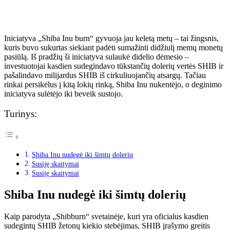
Iniciatyva „Shiba Inu burn“ gyvuoja jau keletą metų – tai žingsnis,
kuris buvo sukurtas siekiant padėti sumažinti didžiulį memų monetų
pasiūlą. Iš pradžių ši iniciatyva sulaukė didelio dėmesio –
investuotojai kasdien sudegindavo tūkstančių dolerių vertės SHIB ir
pašalindavo milijardus SHIB iš cirkuliuojančių atsargų. Tačiau
rinkai persikėlus į kitą lokių rinką, Shiba Inu nukentėjo, o deginimo
iniciatyva sulėtėjo iki beveik sustojo.
Turinys:
Shiba Inu nudegė iki šimtų dolerių
Susiję skaitymai
Susiję skaitymai
Shiba Inu nudegė iki šimtų dolerių
Kaip parodyta „Shibburn“ svetainėje, kuri yra oficialus kasdien
sudegintų SHIB žetonų kiekio stebėjimas, SHIB įrašymo greitis