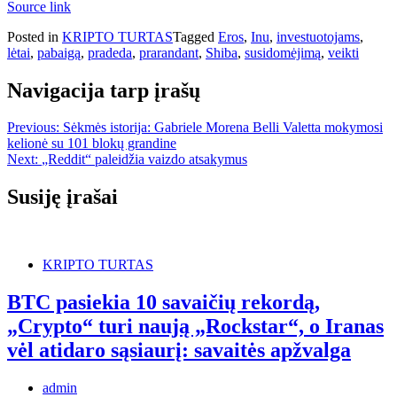
Source link
Posted in
KRIPTO TURTAS
Tagged
Eros
,
Inu
,
investuotojams
,
lėtai
,
pabaigą
,
pradeda
,
prarandant
,
Shiba
,
susidomėjimą
,
veikti
Navigacija tarp įrašų
Previous:
Sėkmės istorija: Gabriele Morena Belli Valetta mokymosi
kelionė su 101 blokų grandine
Next:
„Reddit“ paleidžia vaizdo atsakymus
Susiję įrašai
KRIPTO TURTAS
BTC pasiekia 10 savaičių rekordą,
„Crypto“ turi naują „Rockstar“, o Iranas
vėl atidaro sąsiaurį: savaitės apžvalga
admin