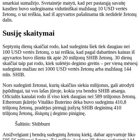
smarkiai sumažėjo. Svetainėje matyti, kad per pastarąją savaitę
kasdien buvo sudeginama vidutiniškai maždaug 10 USD vertės
žetonų, o tai reiškia, kad iš apyvartos pašalinama tik nedidelė žetonų
dalis.
Susiję skaitymai
Septynių dienų skaičiai rodo, kad sudeginta šiek tiek daugiau nei
100 USD vertės žetonų, o tai reiškia, kad pagal dabartines kainas iš
apyvartos buvo išimta tik apie 20 milijonų SHIB žetonų. 30 dienų
skaičiai taip pat rodo, kiek sulėtėjo degimo greitis – per vieną mėnesį
sudeginta mažiau nei 1000 USD vertės žetonų arba maždaug 144
mln. SHIB.
Nors sudeginti žetonai, kurių skaičius siekia milijonus, gali atrodyti
įspūdingai, tai vos lašas jūroje, kokia yra bendra SHIB atsarga.
Oficialūs kanalai rodo iš viso kiek daugiau nei 589 trilijonus žetonų.
Ethereum įkūrėjo Vitaliko Buterino dėka buvo sudeginta 410,8
trilijonų žetonų, pradėjus pirmąjį įrašytą SHIB deginimą 410
trilijonų žetonų, išsiųstų į degimo piniginę.
Šaltinis: Shibburn
Atsižvelgiant į bendrą sudegintų žetonų kiekį, dabar apyvartoje liko