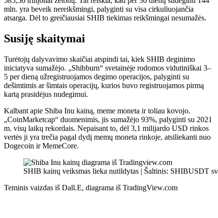
585,56 trilijonai žetonų. Tai reiškia, kad per 30 dienų sudeginti 144
mln. yra beveik nereikšmingi, palyginti su visa cirkuliuojančia
atsarga. Dėl to greičiausiai SHIB tiekimas reikšmingai nesumažės.
Susiję skaitymai
Turėtojų dalyvavimo skaičiai atspindi tai, kiek SHIB deginimo
iniciatyva sumažėjo. „Shibburn“ svetainėje rodomos vidutiniškai 3–
5 per dieną užregistruojamos degimo operacijos, palyginti su
dešimtimis ar šimtais operacijų, kurios buvo registruojamos pirmą
kartą prasidėjus nudegimui.
Kalbant apie Shiba Inu kainą, meme moneta ir toliau kovojo.
„CoinMarketcap“ duomenimis, jis sumažėjo 93%, palyginti su 2021
m. visų laikų rekordais. Nepaisant to, dėl 3,1 milijardo USD rinkos
vertės ji yra trečia pagal dydį memų moneta rinkoje, atsiliekanti nuo
Dogecoin ir MemeCore.
SHIB kainų veiksmas lieka nutildytas | Šaltinis: SHIBUSDT s
Teminis vaizdas iš Dall.E, diagrama iš TradingView.com