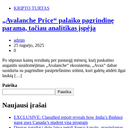
KRIPTO TURTAS
„Avalanche Price“ palaiko pagrindinę
paramą, tačiau analitikas įspėja
admin
25 rugsėjo, 2025
0
Po stipraus kainų rezultatų per pastarąjį mėnesį, kurį paskatino
augantis susidomėjimas „Avalanche“ ekosistema, „Avax“ dabar
susiduria su pagrindine pasipriešinimo sritimi, kuri galėtų atidėti ilgai
lauktą […]
Paieška
Paieška
Naujausi įrašai
EXCLUSIVE: Classified report reveals how India’s Bishnoi
gang uses Canada’s student visa program
Dronas pataikė į dujų laivą netoli Sueco kanalo, grasindamas