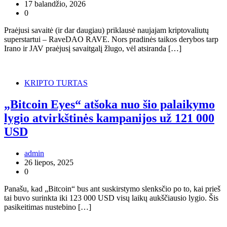
17 balandžio, 2026
0
Praėjusi savaitė (ir dar daugiau) priklausė naujajam kriptovaliutų
superstartui – RaveDAO RAVE. Nors pradinės taikos derybos tarp
Irano ir JAV praėjusį savaitgalį žlugo, vėl atsiranda […]
KRIPTO TURTAS
„Bitcoin Eyes“ atšoka nuo šio palaikymo
lygio atvirkštinės kampanijos už 121 000
USD
admin
26 liepos, 2025
0
Panašu, kad „Bitcoin“ bus ant suskirstymo slenksčio po to, kai prieš
tai buvo surinkta iki 123 000 USD visų laikų aukščiausio lygio. Šis
pasikeitimas nustebino […]