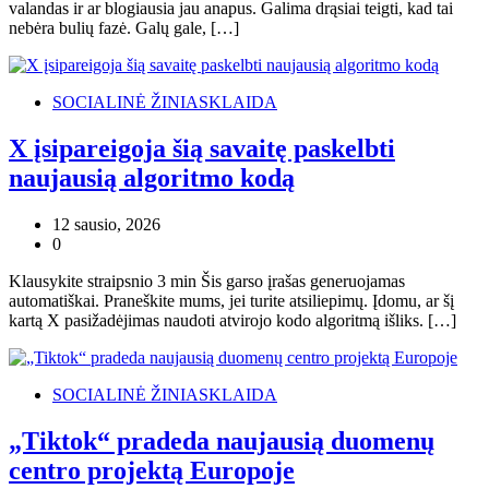
valandas ir ar blogiausia jau anapus. Galima drąsiai teigti, kad tai
nebėra bulių fazė. Galų gale, […]
SOCIALINĖ ŽINIASKLAIDA
X įsipareigoja šią savaitę paskelbti
naujausią algoritmo kodą
12 sausio, 2026
0
Klausykite straipsnio 3 min Šis garso įrašas generuojamas
automatiškai. Praneškite mums, jei turite atsiliepimų. Įdomu, ar šį
kartą X pasižadėjimas naudoti atvirojo kodo algoritmą išliks. […]
SOCIALINĖ ŽINIASKLAIDA
„Tiktok“ pradeda naujausią duomenų
centro projektą Europoje