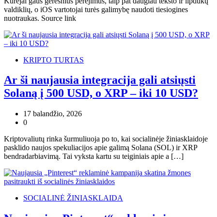
Kūrėjai gaus geresnius perėjimus, taip pat daugiau teksto ir lipdukų
valdiklių, o iOS vartotojai turės galimybę naudoti tiesiogines
nuotraukas. Source link
KRIPTO TURTAS
Ar ši naujausia integracija gali atsiųsti
Solaną į 500 USD, o XRP – iki 10 USD?
17 balandžio, 2026
0
Kriptovaliutų rinka šurmuliuoja po to, kai socialinėje žiniasklaidoje
pasklido naujos spekuliacijos apie galimą Solana (SOL) ir XRP
bendradarbiavimą. Tai vyksta kartu su teiginiais apie a […]
SOCIALINĖ ŽINIASKLAIDA