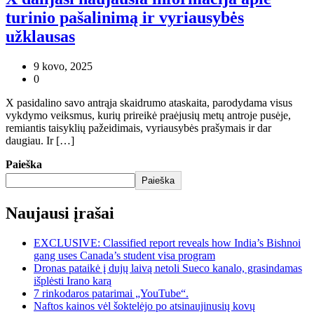
turinio pašalinimą ir vyriausybės
užklausas
9 kovo, 2025
0
X pasidalino savo antrąja skaidrumo ataskaita, parodydama visus
vykdymo veiksmus, kurių prireikė praėjusių metų antroje pusėje,
remiantis taisyklių pažeidimais, vyriausybės prašymais ir dar
daugiau. Ir […]
Paieška
Paieška
Naujausi įrašai
EXCLUSIVE: Classified report reveals how India’s Bishnoi
gang uses Canada’s student visa program
Dronas pataikė į dujų laivą netoli Sueco kanalo, grasindamas
išplėsti Irano karą
7 rinkodaros patarimai „YouTube“.
Naftos kainos vėl šoktelėjo po atsinaujinusių kovų