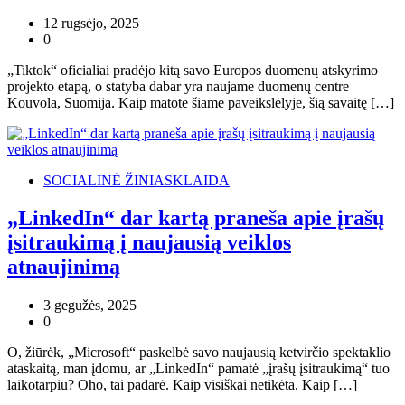
12 rugsėjo, 2025
0
„Tiktok“ oficialiai pradėjo kitą savo Europos duomenų atskyrimo
projekto etapą, o statyba dabar yra naujame duomenų centre
Kouvola, Suomija. Kaip matote šiame paveikslėlyje, šią savaitę […]
SOCIALINĖ ŽINIASKLAIDA
„LinkedIn“ dar kartą praneša apie įrašų
įsitraukimą į naujausią veiklos
atnaujinimą
3 gegužės, 2025
0
O, žiūrėk, „Microsoft“ paskelbė savo naujausią ketvirčio spektaklio
ataskaitą, man įdomu, ar „LinkedIn“ pamatė „įrašų įsitraukimą“ tuo
laikotarpiu? Oho, tai padarė. Kaip visiškai netikėta. Kaip […]