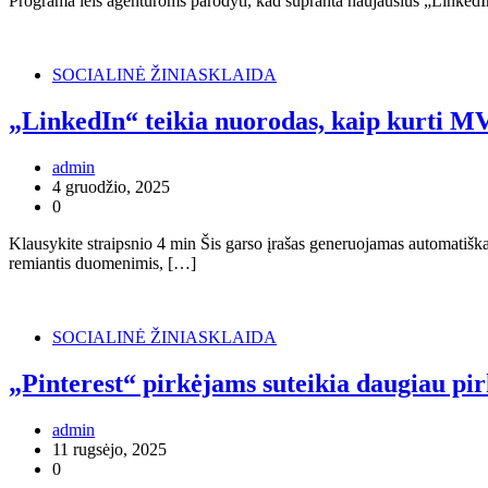
Programa leis agentūroms parodyti, kad supranta naujausius „LinkedIn
SOCIALINĖ ŽINIASKLAIDA
„LinkedIn“ teikia nuorodas, kaip kurti M
admin
4 gruodžio, 2025
0
Klausykite straipsnio 4 min Šis garso įrašas generuojamas automatiška
remiantis duomenimis, […]
SOCIALINĖ ŽINIASKLAIDA
„Pinterest“ pirkėjams suteikia daugiau pir
admin
11 rugsėjo, 2025
0