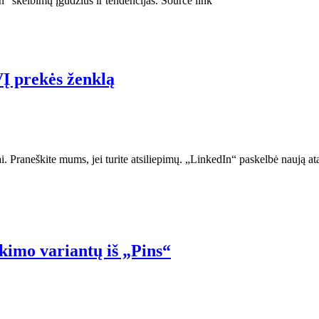
“ skelbimų įgūdžius ir tendencijas. Source link
VĮ prekės ženklą
i. Praneškite mums, jei turite atsiliepimų. „LinkedIn“ paskelbė naują a
kimo variantų iš „Pins“