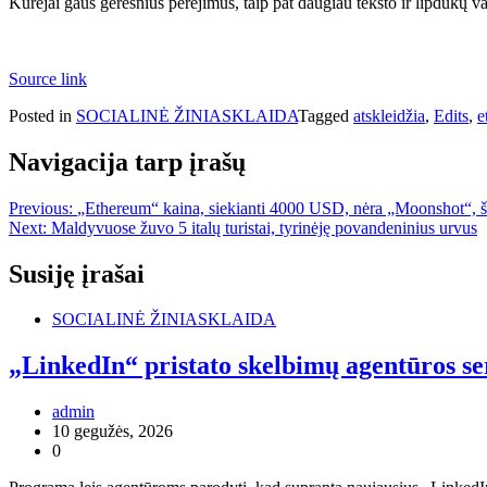
Kūrėjai gaus geresnius perėjimus, taip pat daugiau teksto ir lipdukų va
Source link
Posted in
SOCIALINĖ ŽINIASKLAIDA
Tagged
atskleidžia
,
Edits
,
e
Navigacija tarp įrašų
Previous:
„Ethereum“ kaina, siekianti 4000 USD, nėra „Moonshot“, šta
Next:
Maldyvuose žuvo 5 italų turistai, tyrinėję povandeninius urvus
Susiję įrašai
SOCIALINĖ ŽINIASKLAIDA
„LinkedIn“ pristato skelbimų agentūros se
admin
10 gegužės, 2026
0