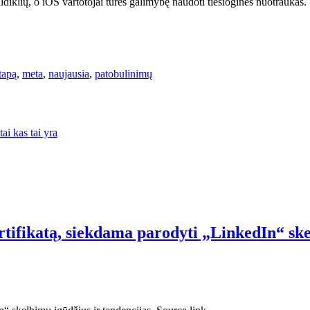
ldiklių, o iOS vartotojai turės galimybę naudoti tiesiogines nuotraukas.
tapą
,
meta
,
naujausia
,
patobulinimų
i kas tai yra
rtifikatą, siekdama parodyti „LinkedIn“ sk