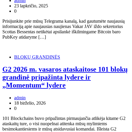
admin
23 lapkričio, 2025
0
Prisijunkite prie mūsų Telegrama kanalą, kad gautumėte naujausią
informaciją apie naujausias naujienas Vakar JAV iždo sekretorius
Scottas Bessentas netikėtai apsilankė iškilmingame Bitcoin baro
PubKey atidaryme […]
BLOKŲ GRANDINĖS
G2 2026 m. vasaros ataskaitose 101 blokų
grandinė pripažinta lydere ir
„Momentum“ lydere
admin
18 birželio, 2026
0
101 Blockchains buvo pripažintas pirmaujančia atlikėja kitame G2
ataskaitų ture, o visi nuopelnai atitenka mūsų mylimiems
besimokantiesiems ir mūsų atsidavusiai komandai. Išleista G2