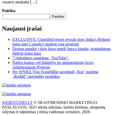
vasaros ataskaita […]
Paieška
Paieška
Naujausi įrašai
EXCLUSIVE: Classified report reveals how India’s Bishnoi
gang uses Canada’s student visa program
Dronas pataikė į dujų laivą netoli Sueco kanalo, grasindamas
išplėsti Irano karą
7 rinkodaros patarimai „YouTube“.
Naftos kainos vėl šoktelėjo po atsinaujinusių kovų
Artimuosiuose Rytuose
Per WNBA Visų žvaigždžių savaitgalį „Kia“ pasiima
„Reddit“ pagrindinį produktą
WEBSTUDIO.LT
© SKAITMENINIO MARKETINGO
PASLAUGOS. SEO tekstų rašymas, turinio kūrimas, straipsnių
rašymas ir talpinimas į mūsų valdomas svetaines. 2026