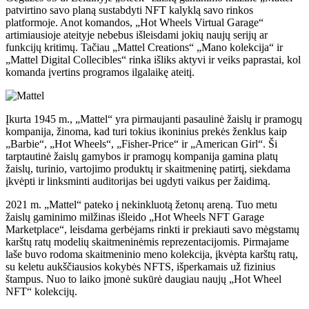
patvirtino savo planą sustabdyti NFT kalyklą savo rinkos
platformoje. Anot komandos, „Hot Wheels Virtual Garage“
artimiausioje ateityje nebebus išleisdami jokių naujų serijų ar
funkcijų kritimų. Tačiau „Mattel Creations“ „Mano kolekcija“ ir
„Mattel Digital Collecibles“ rinka išliks aktyvi ir veiks paprastai, kol
komanda įvertins programos ilgalaikę ateitį.
Įkurta 1945 m., „Mattel“ yra pirmaujanti pasaulinė žaislų ir pramogų
kompanija, žinoma, kad turi tokius ikoninius prekės ženklus kaip
„Barbie“, „Hot Wheels“, „Fisher-Price“ ir „American Girl“. Ši
tarptautinė žaislų gamybos ir pramogų kompanija gamina platų
žaislų, turinio, vartojimo produktų ir skaitmeninę patirtį, siekdama
įkvėpti ir linksminti auditorijas bei ugdyti vaikus per žaidimą.
2021 m. „Mattel“ pateko į nekinkluotą žetonų areną. Tuo metu
žaislų gaminimo milžinas išleido „Hot Wheels NFT Garage
Marketplace“, leisdama gerbėjams rinkti ir prekiauti savo mėgstamų
karštų ratų modelių skaitmeninėmis reprezentacijomis. Pirmajame
laše buvo rodoma skaitmeninio meno kolekcija, įkvėpta karštų ratų,
su keletu aukščiausios kokybės NFTS, išperkamais už fizinius
štampus. Nuo to laiko įmonė sukūrė daugiau naujų „Hot Wheel
NFT“ kolekcijų.