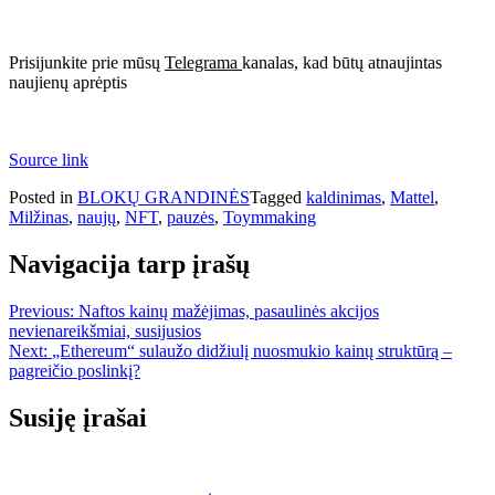
Prisijunkite prie mūsų
Telegrama
kanalas, kad būtų atnaujintas
naujienų aprėptis
Source link
Posted in
BLOKŲ GRANDINĖS
Tagged
kaldinimas
,
Mattel
,
Milžinas
,
naujų
,
NFT
,
pauzės
,
Toymmaking
Navigacija tarp įrašų
Previous:
Naftos kainų mažėjimas, pasaulinės akcijos
nevienareikšmiai, susijusios
Next:
„Ethereum“ sulaužo didžiulį nuosmukio kainų struktūrą –
pagreičio poslinkį?
Susiję įrašai