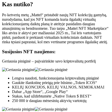
Kas nutiko?
Po ketverių metų „Mattel“ pristabdė naujų NFT kolekcijų gamybą,
nurodydama, kad jos NFT komanda kuria ilgalaikį virtualių
kolekcionuojamų daiktų planą ir ateityje pasidalins daugiau
atnaujinimų su bendruomene. Tuo tarpu „Mattel NFT Marketplace“
liks atvira ir aktyvi per mažiausiai 2025 m., Tai leis vartotojams
pirkti, parduoti ir prekiauti virtualiais kolekciniais daiktais. NFT
rinka tęsiasi paprastai, kol mes vertiname programos ilgalaikę ateitį.
Susijusios NFT naujienos:
Geriausia piniginė – paįvairinkite savo kriptovaliutų portfelį
Lengva naudoti, funkcionuojama kriptovaliutų piniginė
Gaukite išankstinę prieigą prie būsimo „Token ICOS“
KELIŲ KONCIJOS, KELIŲ VALNOS, NEMOKAMAI
Dabar „App Store“, „Google Play“
Stakas, kad uždirbtumėte „Native Token $ BEST“
250 000 ir daugiau mėnesinių aktyvių vartotojų