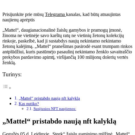
Prisijunkite prie mūsų
Telegrama
kanalas, kad būtų atnaujintas
naujienų aprėptis
„Mattel“, daugianacionalinė žaislų gamybos ir pramogų įmonė,
žinoma ne vietinėje savo karštų ratų ne vietinių žetonų kolekcijų
rinkoje, paskelbė, kad ji sustabdys naujų nekintamo nekintamo
žetonų kalėjimą. „Mattel“ pranešimas pasirodė esant trumpam rinkos
antplūdžiui, kuris pastūmėjo pasaulinį nekintamo ženklo savaitraščio
prekybos pardavimo apimtį, viršijančią 100 milijonų dolerių vertės
ženklą.
Turinys:
„Mattel“ pristabdo naują nft kalyklą
Kas nutiko?
Susijusios NFT naujienos:
„Mattel“ pristabdo naują nft kalyklą
Gegužės 05 d. Leidinyje „Steek“ žaislų gaminimo milžinė „Mattel“