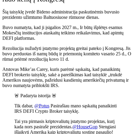
Šią taisyklę įvedė Bideno administracija paskutinėmis buvusio
prezidento užimtumo Baltuosiuose rūmuose dienas.
Buvo numatyta, kad ji įsigalios 2027 m., Ir būtų išplėtęs esamus
Mokesčių institucijos ataskaitų teikimo reikalavimus, kad apimtų
DEFI platformas.
Rezoliucija nužudyti įstatymo projektą greitai pateko į Kongresą. Jis
buvo perduotas iš namų būdų ir priemonių komiteto vasario 25 d., O
rūmai priėmė rezoliuciją kovo 11 d.
Atstovas Mike’as Carey, kuris parėmė sąskaitą, kad panaikintų
DEFI brokerio taisyklę, sakė a
pareiškimas
kad taisyklė „trukdė
Amerikos naujovėms, pažeidusi kasdienių amerikiečių privatumą ir
buvo numatyta priblokšti IRS.
🚨 Padaryta istorija 🚨
Tik dabar,
@Potus
Pasirašiau mano sąskaitą panaikinti
IRS DEFI Crypto Broker taisyklę.
Tai yra pirmasis kriptovaliutų įstatymo projektas, kurį
kada nors pasirašė prezidentas.
@HouseGop
Stengiasi
išlaikyti Ameriką kaip kriptovaliutų sostinę pasaulio!