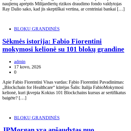
naujienų aprėptis Milijardierių rizikos draudimo fondo valdytojas
Ray Dalio sako, kad jis skeptiškai vertina, ar centriniai bankai […]
BLOKŲ GRANDINĖS
Sėkmės istorija: Fabio Fiorentini
mokymosi kelionė su 101 blokų grandine
admin
17 kovo, 2026
0
Apie Fabio Fiorentini Visas vardas: Fabio Fiorentini Pavadinimas:
„Blockchain for Healthcare“ kūrėjas Šalis: Italija FabioMokymosi
kelionė, kuri įkvepia Kokius 101 Blockchains kursus ar sertifikatus
baigėte? […]
BLOKŲ GRANDINĖS
JPMorgan yra apšaudytas nuo