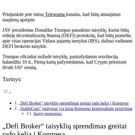
Prisijunkite prie mūsų
Telegrama
kanalas, kad būtų atnaujintas
naujienų aprėptis
JAV prezidentas Donaldas Trumpas panaikino taisyklę, kuriai būtų
reikėję decentralizuotų finansų (DEFI) protokolų, kad būtų pranešta
apie visas operacijas Vidaus pajamų tarnybai (IRS), dažnai vadinami
DEFI brokerio taisykle.
Trumpas oficialiai nužudė taisyklę, pasirašydamas rezoliuciją
balandžio 10 d., Pirmą kartą pažymėdamas, kad Crypto priemonė
išvalė JAV senatą.
Turinys:
„Defi Broker“ taisyklių sprendimas greitai rado kelią į Kongresą
„StableCoin“ įstatymai yra kitas Kongreso kriptovaliutų prioritetas
Susiję straipsniai:
„Defi Broker“ taisyklių sprendimas greitai
rado kelią į Kongresą