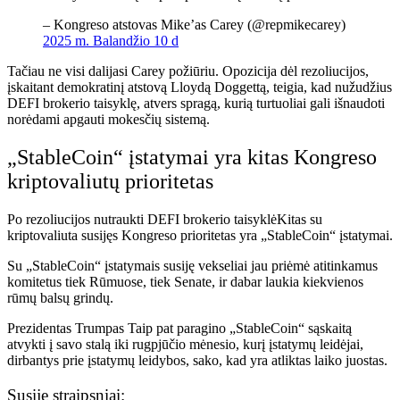
– Kongreso atstovas Mike’as Carey (@repmikecarey)
2025 m. Balandžio 10 d
Tačiau ne visi dalijasi Carey požiūriu. Opozicija dėl rezoliucijos,
įskaitant demokratinį atstovą Lloydą Doggettą, teigia, kad nužudžius
DEFI brokerio taisyklę, atvers spragą, kurią turtuoliai gali išnaudoti
norėdami apgauti mokesčių sistemą.
„StableCoin“ įstatymai yra kitas Kongreso
kriptovaliutų prioritetas
Po rezoliucijos nutraukti
DEFI brokerio taisyklė
Kitas su
kriptovaliuta susijęs Kongreso prioritetas yra „StableCoin“ įstatymai.
Su „StableCoin“ įstatymais susiję vekseliai jau priėmė atitinkamus
komitetus tiek Rūmuose, tiek Senate, ir dabar laukia kiekvienos
rūmų balsų grindų.
Prezidentas
Trumpas
Taip pat paragino „StableCoin“ sąskaitą
atvykti į savo stalą iki rugpjūčio mėnesio, kurį įstatymų leidėjai,
dirbantys prie įstatymų leidybos, sako, kad yra atliktas laiko juostas.
Susiję straipsniai: