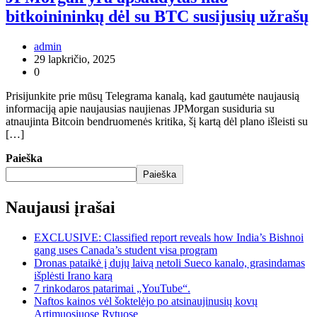
bitkoinininkų dėl su BTC susijusių užrašų
admin
29 lapkričio, 2025
0
Prisijunkite prie mūsų Telegrama kanalą, kad gautumėte naujausią
informaciją apie naujausias naujienas JPMorgan susiduria su
atnaujinta Bitcoin bendruomenės kritika, šį kartą dėl plano išleisti su
[…]
Paieška
Paieška
Naujausi įrašai
EXCLUSIVE: Classified report reveals how India’s Bishnoi
gang uses Canada’s student visa program
Dronas pataikė į dujų laivą netoli Sueco kanalo, grasindamas
išplėsti Irano karą
7 rinkodaros patarimai „YouTube“.
Naftos kainos vėl šoktelėjo po atsinaujinusių kovų
Artimuosiuose Rytuose