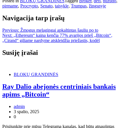
Posted in
BLOKŲ GRANDINĖS
Tagged
Broker
,
defi
,
nužudo
,
pirmame
,
Procrypto
,
Senato
,
taisyklę
,
Trumpas
,
žingsnyje
Navigacija tarp įrašų
Previous:
Žmogus melagingai apkaltintas šauliu po to
Next:
„Ethereum“ kaina kenčia 77% avarijos prieš „Bitcoin“,
„Cirand“ giliame nardyme atskleidžia priežastis, kodėl
Susiję įrašai
BLOKŲ GRANDINĖS
Ray Dalio abejonės centriniais bankais
apims „Bitcoin“
admin
3 spalio, 2025
0
Prisijunkite prie mūsų Telegrama kanalas, kad būtų atnaujintas