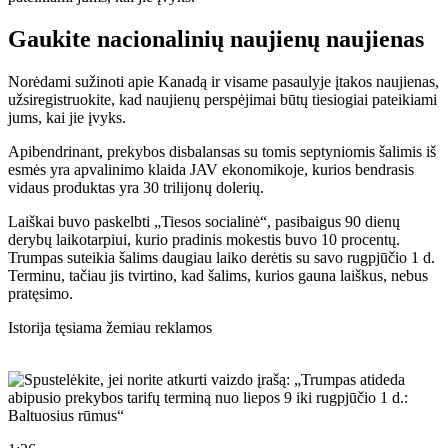
Gaukite nacionalinių naujienų naujienas
Norėdami sužinoti apie Kanadą ir visame pasaulyje įtakos naujienas,
užsiregistruokite, kad naujienų perspėjimai būtų tiesiogiai pateikiami
jums, kai jie įvyks.
Apibendrinant, prekybos disbalansas su tomis septyniomis šalimis iš
esmės yra apvalinimo klaida JAV ekonomikoje, kurios bendrasis
vidaus produktas yra 30 trilijonų dolerių.
Laiškai buvo paskelbti „Tiesos socialinė“, pasibaigus 90 dienų
derybų laikotarpiui, kurio pradinis mokestis buvo 10 procentų.
Trumpas suteikia šalims daugiau laiko derėtis su savo rugpjūčio 1 d.
Terminu, tačiau jis tvirtino, kad šalims, kurios gauna laiškus, nebus
pratęsimo.
Istorija tęsiama žemiau reklamos