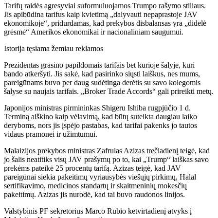
Tarifų raidės agresyviai suformuluojamos Trumpo rašymo stiliaus.
Jis apibūdina tarifus kaip kvietimą „dalyvauti nepaprastoje JAV
ekonomikoje“, pridurdamas, kad prekybos disbalansas yra „didelė
grėsmė“ Amerikos ekonomikai ir nacionaliniam saugumui.
Istorija tęsiama žemiau reklamos
Prezidentas grasino papildomais tarifais bet kurioje šalyje, kuri
bando atkeršyti. Jis sakė, kad pasirinko siųsti laiškus, nes mums,
pareigūnams buvo per daug sudėtinga derėtis su savo kolegomis
šalyse su naujais tarifais. „Broker Trade Accords“ gali prireikti metų.
Japonijos ministras pirmininkas Shigeru Ishiba rugpjūčio 1 d.
Terminą aiškino kaip vėlavimą, kad būtų suteikta daugiau laiko
deryboms, nors jis įspėjo pastabas, kad tarifai pakenks jo tautos
vidaus pramonei ir užimtumui.
Malaizijos prekybos ministras Zafrulas Azizas trečiadienį teigė, kad
jo šalis neatitiks visų JAV prašymų po to, kai „Trump“ laiškas savo
prekėms pateikė 25 procentų tarifą. Azizas teigė, kad JAV
pareigūnai siekia pakeitimų vyriausybės viešųjų pirkimų, Halal
sertifikavimo, medicinos standartų ir skaitmeninių mokesčių
pakeitimų. Azizas jis nurodė, kad tai buvo raudonos linijos.
Valstybinis PF sekretorius Marco Rubio ketvirtadienį atvyks į