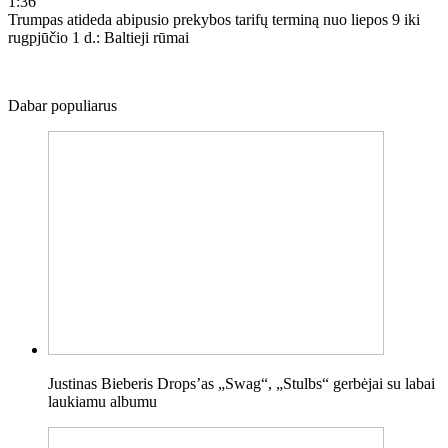
1:36
Trumpas atideda abipusio prekybos tarifų terminą nuo liepos 9 iki
rugpjūčio 1 d.: Baltieji rūmai
Dabar populiarus
Justinas Bieberis Drops’as „Swag“, „Stulbs“ gerbėjai su labai
laukiamu albumu