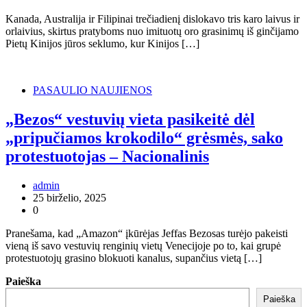
Kanada, Australija ir Filipinai trečiadienį dislokavo tris karo laivus ir
orlaivius, skirtus pratyboms nuo imituotų oro grasinimų iš ginčijamo
Pietų Kinijos jūros seklumo, kur Kinijos […]
PASAULIO NAUJIENOS
„Bezos“ vestuvių vieta pasikeitė dėl
„pripučiamos krokodilo“ grėsmės, sako
protestuotojas – Nacionalinis
admin
25 birželio, 2025
0
Pranešama, kad „Amazon“ įkūrėjas Jeffas Bezosas turėjo pakeisti
vieną iš savo vestuvių renginių vietų Venecijoje po to, kai grupė
protestuotojų grasino blokuoti kanalus, supančius vietą […]
Paieška
Paieška