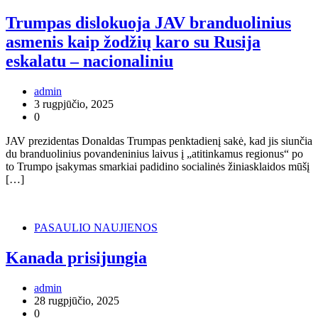
Trumpas dislokuoja JAV branduolinius
asmenis kaip žodžių karo su Rusija
eskalatu – nacionaliniu
admin
3 rugpjūčio, 2025
0
JAV prezidentas Donaldas Trumpas penktadienį sakė, kad jis siunčia
du branduolinius povandeninius laivus į „atitinkamus regionus“ po
to Trumpo įsakymas smarkiai padidino socialinės žiniasklaidos mūšį
[…]
PASAULIO NAUJIENOS
Kanada prisijungia
admin
28 rugpjūčio, 2025
0