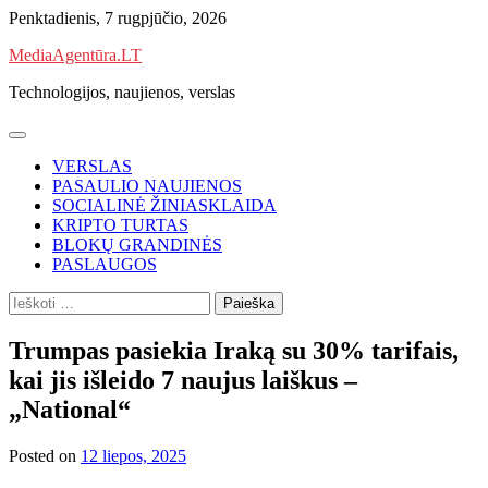
Skip
Penktadienis, 7 rugpjūčio, 2026
to
MediaAgentūra.LT
content
Technologijos, naujienos, verslas
VERSLAS
PASAULIO NAUJIENOS
SOCIALINĖ ŽINIASKLAIDA
KRIPTO TURTAS
BLOKŲ GRANDINĖS
PASLAUGOS
Ieškoti:
Trumpas pasiekia Iraką su 30% tarifais,
kai jis išleido 7 naujus laiškus –
„National“
Posted on
12 liepos, 2025