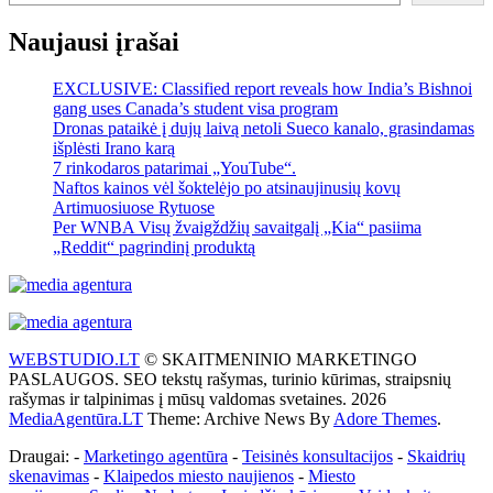
Naujausi įrašai
EXCLUSIVE: Classified report reveals how India’s Bishnoi
gang uses Canada’s student visa program
Dronas pataikė į dujų laivą netoli Sueco kanalo, grasindamas
išplėsti Irano karą
7 rinkodaros patarimai „YouTube“.
Naftos kainos vėl šoktelėjo po atsinaujinusių kovų
Artimuosiuose Rytuose
Per WNBA Visų žvaigždžių savaitgalį „Kia“ pasiima
„Reddit“ pagrindinį produktą
WEBSTUDIO.LT
© SKAITMENINIO MARKETINGO
PASLAUGOS. SEO tekstų rašymas, turinio kūrimas, straipsnių
rašymas ir talpinimas į mūsų valdomas svetaines. 2026
MediaAgentūra.LT
Theme: Archive News By
Adore Themes
.
Draugai: -
Marketingo agentūra
-
Teisinės konsultacijos
-
Skaidrių
skenavimas
-
Klaipedos miesto naujienos
-
Miesto