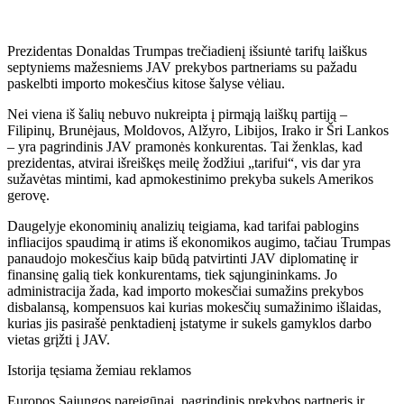
Prezidentas Donaldas Trumpas trečiadienį išsiuntė tarifų laiškus
septyniems mažesniems JAV prekybos partneriams su pažadu
paskelbti importo mokesčius kitose šalyse vėliau.
Nei viena iš šalių nebuvo nukreipta į pirmąją laiškų partiją –
Filipinų, Brunėjaus, Moldovos, Alžyro, Libijos, Irako ir Šri Lankos
– yra pagrindinis JAV pramonės konkurentas. Tai ženklas, kad
prezidentas, atvirai išreiškęs meilę žodžiui „tarifui“, vis dar yra
sužavėtas mintimi, kad apmokestinimo prekyba sukels Amerikos
gerovę.
Daugelyje ekonominių analizių teigiama, kad tarifai pablogins
infliacijos spaudimą ir atims iš ekonomikos augimo, tačiau Trumpas
panaudojo mokesčius kaip būdą patvirtinti JAV diplomatinę ir
finansinę galią tiek konkurentams, tiek sąjungininkams. Jo
administracija žada, kad importo mokesčiai sumažins prekybos
disbalansą, kompensuos kai kurias mokesčių sumažinimo išlaidas,
kurias jis pasirašė penktadienį įstatyme ir sukels gamyklos darbo
vietas grįžti į JAV.
Istorija tęsiama žemiau reklamos
Europos Sąjungos pareigūnai, pagrindinis prekybos partneris ir