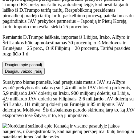
Trumpo IRE prekybos šaltinis, antradienį teigė, kad nesitiki gauti
laiško iš D.Trumpo tarifų tarifų. Respublikonų prezidentas
pirmadienį pradėjo tarifų tarifų paskelbimo procesą, pateikdamas du
pagrindinius JAV prekybos partnerius – Japoniją ir Pietų Korėją,
kurių importo mokesčiai siekia 25 procentus.
Remiantis D.Trumpo laiškais, importas iš Libijos, Irako, Alžyro ir
Šri Lankos būtų apmokestinamas 30 procentų, o iš Moldovos ir
Brunėjaus – 25 proc., O iš Filipinų – 20 procentų. Tarifai prasidės
rugpjūčio 1 d.
Daugiau apie pasaulį
Daugiau vaizdo įrašų
Surašymo biuras pranešė, kad praėjusiais metais JAV su Alžyre
vykdė prekybos disbalansą su 1,4 milijardo JAV dolerių prekėmis,
5,9 milijardo JAV dolerių su Iraku, 900 milijonų dolerių su Libija,
4,9 milijardo JAV dolerių su Filipinais, 2,6 milijardo JAV dolerių su
Šri Lanka, 111 milijonų dolerių su Brunėju ir 85 milijonus JAV
dolerių su Moldova. Šis disbalansas parodo skirtumą tarp to, ką JAV
eksportavo tose šalyse, ir to, ką ji importavo.