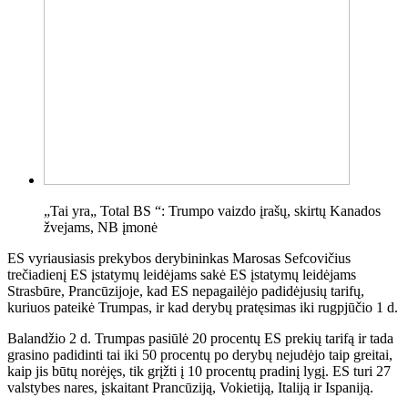
„Tai yra„ Total BS “: Trumpo vaizdo įrašų, skirtų Kanados
žvejams, NB įmonė
ES vyriausiasis prekybos derybininkas Marosas Sefcovičius
trečiadienį ES įstatymų leidėjams sakė ES įstatymų leidėjams
Strasbūre, Prancūzijoje, kad ES nepagailėjo padidėjusių tarifų,
kuriuos pateikė Trumpas, ir kad derybų pratęsimas iki rugpjūčio 1 d.
Balandžio 2 d. Trumpas pasiūlė 20 procentų ES prekių tarifą ir tada
grasino padidinti tai iki 50 procentų po derybų nejudėjo taip greitai,
kaip jis būtų norėjęs, tik grįžti į 10 procentų pradinį lygį. ES turi 27
valstybes nares, įskaitant Prancūziją, Vokietiją, Italiją ir Ispaniją.