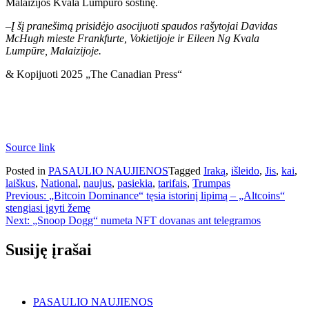
Malaizijos Kvala Lumpūro sostinę.
–
Į šį pranešimą prisidėjo asocijuoti spaudos rašytojai Davidas
McHugh mieste Frankfurte, Vokietijoje ir Eileen Ng Kvala
Lumpūre, Malaizijoje.
& Kopijuoti 2025 „The Canadian Press“
Source link
Posted in
PASAULIO NAUJIENOS
Tagged
Iraką
,
išleido
,
Jis
,
kai
,
laiškus
,
National
,
naujus
,
pasiekia
,
tarifais
,
Trumpas
Navigacija
Previous:
„Bitcoin Dominance“ tęsia istorinį lipimą – „Altcoins“
stengiasi įgyti žemę
tarp
Next:
„Snoop Dogg“ numeta NFT dovanas ant telegramos
įrašų
Susiję įrašai
PASAULIO NAUJIENOS