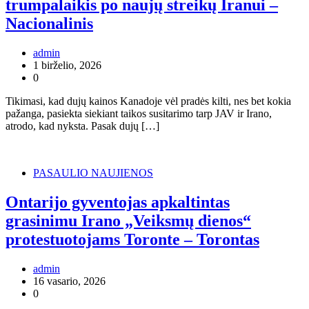
trumpalaikis po naujų streikų Iranui –
Nacionalinis
admin
1 birželio, 2026
0
Tikimasi, kad dujų kainos Kanadoje vėl pradės kilti, nes bet kokia
pažanga, pasiekta siekiant taikos susitarimo tarp JAV ir Irano,
atrodo, kad nyksta. Pasak dujų […]
PASAULIO NAUJIENOS
Ontarijo gyventojas apkaltintas
grasinimu Irano „Veiksmų dienos“
protestuotojams Toronte – Torontas
admin
16 vasario, 2026
0