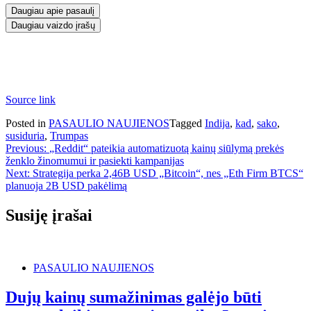
Daugiau apie pasaulį
Daugiau vaizdo įrašų
Source link
Posted in
PASAULIO NAUJIENOS
Tagged
Indija
,
kad
,
sako
,
susiduria
,
Trumpas
Navigacija
Previous:
„Reddit“ pateikia automatizuotą kainų siūlymą prekės
ženklo žinomumui ir pasiekti kampanijas
tarp
Next:
Strategija perka 2,46B USD „Bitcoin“, nes „Eth Firm BTCS“
įrašų
planuoja 2B USD pakėlimą
Susiję įrašai
PASAULIO NAUJIENOS
Dujų kainų sumažinimas galėjo būti