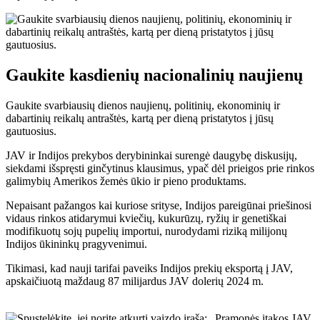
Gaukite kasdienių nacionalinių naujienų
Gaukite svarbiausių dienos naujienų, politinių, ekonominių ir
dabartinių reikalų antraštės, kartą per dieną pristatytos į jūsų
gautuosius.
JAV ir Indijos prekybos derybininkai surengė daugybę diskusijų,
siekdami išspręsti ginčytinus klausimus, ypač dėl prieigos prie rinkos
galimybių Amerikos žemės ūkio ir pieno produktams.
Nepaisant pažangos kai kuriose srityse, Indijos pareigūnai priešinosi
vidaus rinkos atidarymui kviečių, kukurūzų, ryžių ir genetiškai
modifikuotų sojų pupelių importui, nurodydami riziką milijonų
Indijos ūkininkų pragyvenimui.
Tikimasi, kad nauji tarifai paveiks Indijos prekių eksportą į JAV,
apskaičiuotą maždaug 87 milijardus JAV dolerių 2024 m.