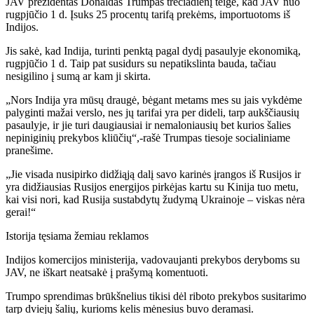
JAV prezidentas Donaldas Trumpas trečiadienį teigė, kad JAV nuo
rugpjūčio 1 d. Įsuks 25 procentų tarifą prekėms, importuotoms iš
Indijos.
Jis sakė, kad Indija, turinti penktą pagal dydį pasaulyje ekonomiką,
rugpjūčio 1 d. Taip pat susidurs su nepatikslinta bauda, tačiau
nesigilino į sumą ar kam ji skirta.
„Nors Indija yra mūsų draugė, bėgant metams mes su jais vykdėme
palyginti mažai verslo, nes jų tarifai yra per dideli, tarp aukščiausių
pasaulyje, ir jie turi daugiausiai ir nemaloniausių bet kurios šalies
nepiniginių prekybos kliūčių“,-rašė Trumpas tiesoje socialiniame
pranešime.
„Jie visada nusipirko didžiąją dalį savo karinės įrangos iš Rusijos ir
yra didžiausias Rusijos energijos pirkėjas kartu su Kinija tuo metu,
kai visi nori, kad Rusija sustabdytų žudymą Ukrainoje – viskas nėra
gerai!“
Istorija tęsiama žemiau reklamos
Indijos komercijos ministerija, vadovaujanti prekybos deryboms su
JAV, ne iškart neatsakė į prašymą komentuoti.
Trumpo sprendimas brūkšnelius tikisi dėl riboto prekybos susitarimo
tarp dviejų šalių, kurioms kelis mėnesius buvo deramasi.