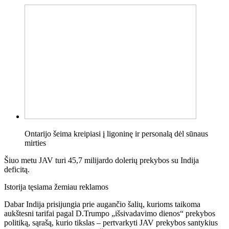
Ontarijo šeima kreipiasi į ligoninę ir personalą dėl sūnaus
mirties
Šiuo metu JAV turi 45,7 milijardo dolerių prekybos su Indija
deficitą.
Istorija tęsiama žemiau reklamos
Dabar Indija prisijungia prie augančio šalių, kurioms taikoma
aukštesni tarifai pagal D.Trumpo „išsivadavimo dienos“ prekybos
politiką, sąrašą, kurio tikslas – pertvarkyti JAV prekybos santykius