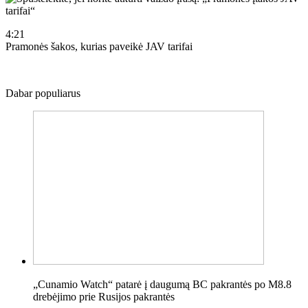
4:21
Pramonės šakos, kurias paveikė JAV tarifai
Dabar populiarus
„Cunamio Watch“ patarė į daugumą BC pakrantės po M8.8
drebėjimo prie Rusijos pakrantės