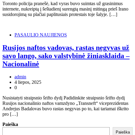
Toronto policija pranešė, kad vyras buvo suimtas už grasinimus
internete, nukreiptą į šeštadienį surengtą masinį mitingą prieš Irano
susidorojimą su plačiai paplitusiais protestais toje šalyje. […]
PASAULIO NAUJIENOS
Rusijos naftos vadovas, rastas negyvas už
savo lango, sako valstybinė žiniasklaida –
Nacionalinė
admin
4 liepos, 2025
0
Nusistatyti straipsnio šrifto dydį Padidinkite straipsnio šrifto dydį
Rusijos nacionalinio naftos vamzdyno „Transneft“ viceprezidentas
Andrejus Badalovas buvo rastas negyvas po to, kai tariamai iškrito
pro […]
Paieška
Paieška