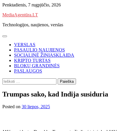
Skip
Penktadienis, 7 rugpjūčio, 2026
to
MediaAgentūra.LT
content
Technologijos, naujienos, verslas
VERSLAS
PASAULIO NAUJIENOS
SOCIALINĖ ŽINIASKLAIDA
KRIPTO TURTAS
BLOKŲ GRANDINĖS
PASLAUGOS
Ieškoti:
Trumpas sako, kad Indija susiduria
Posted on
30 liepos, 2025