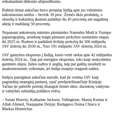
reikalaudami didesnio abipusiškumo.
Baltieji rūmai anksčiau buvo perspėję Indiją apie jos vidutinius
taikomuosius tarifus – beveik 39 proc. Žemės ūkio produktų, o
obuolių ir kukurūzų įkainiai padidėjo iki 45 procentų ant augalinių
aliejų ir maždaug 50 procentų.
Nepaisant ankstesnių ministro pirmininko Narendra Modi ir Trumpo
įsipareigojimų, nesėkmę baigti pirmasis prekybos susitarimo etapas
iki 2025 m. Rudens ir padidinti dvišalę prekybą iki 500 milijardų
JAV dolerių iki 2030 m., Nuo 191 milijardo JAV dolerių 2024 m.
JAV gamybos eksportas į Indiją, kurio vertė siekia apie 42 milijardus
dolerių 2024 m., Taip pat energijos eksportas, toks kaip suskystintos
gamtinės dujos, žalios naftos ir anglių, taip pat galėtų susidurti su
atsakomosiomis veiksmais, jei Indija nuspręs reaguoti natūra.
Indijos pareigūnai anksčiau nurodė, kad jie vertina JAV kaip
pagrindinį strateginį partnerį, ypač priešpriešinančioje Kinijoje.
Tačiau jie pabrėžė poreikį išsaugoti žemės ūkio, duomenų valdymo
ir valstybės subsidijų politikos erdvę.
– Susan Heavey, Katharine Jackson, Vašingtone, Manoj Kumar ir
Aftab Ahmed, Naujajame Delyje; Redagavo Doina Chiacu ir
Markas Heinrichas