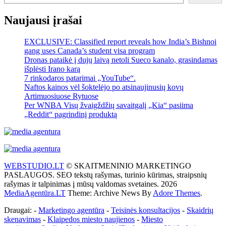
Naujausi įrašai
EXCLUSIVE: Classified report reveals how India’s Bishnoi
gang uses Canada’s student visa program
Dronas pataikė į dujų laivą netoli Sueco kanalo, grasindamas
išplėsti Irano karą
7 rinkodaros patarimai „YouTube“.
Naftos kainos vėl šoktelėjo po atsinaujinusių kovų
Artimuosiuose Rytuose
Per WNBA Visų žvaigždžių savaitgalį „Kia“ pasiima
„Reddit“ pagrindinį produktą
WEBSTUDIO.LT
© SKAITMENINIO MARKETINGO
PASLAUGOS. SEO tekstų rašymas, turinio kūrimas, straipsnių
rašymas ir talpinimas į mūsų valdomas svetaines. 2026
MediaAgentūra.LT
Theme: Archive News By
Adore Themes
.
Draugai: -
Marketingo agentūra
-
Teisinės konsultacijos
-
Skaidrių
skenavimas
-
Klaipedos miesto naujienos
-
Miesto