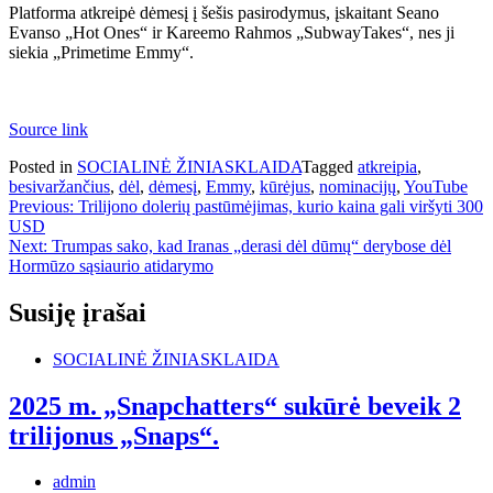
Platforma atkreipė dėmesį į šešis pasirodymus, įskaitant Seano
Evanso „Hot Ones“ ir Kareemo Rahmos „SubwayTakes“, nes ji
siekia „Primetime Emmy“.
Source link
Posted in
SOCIALINĖ ŽINIASKLAIDA
Tagged
atkreipia
,
besivaržančius
,
dėl
,
dėmesį
,
Emmy
,
kūrėjus
,
nominacijų
,
YouTube
Navigacija
Previous:
Trilijono dolerių pastūmėjimas, kurio kaina gali viršyti 300
USD
tarp
Next:
Trumpas sako, kad Iranas „derasi dėl dūmų“ derybose dėl
įrašų
Hormūzo sąsiaurio atidarymo
Susiję įrašai
SOCIALINĖ ŽINIASKLAIDA
2025 m. „Snapchatters“ sukūrė beveik 2
trilijonus „Snaps“.
admin