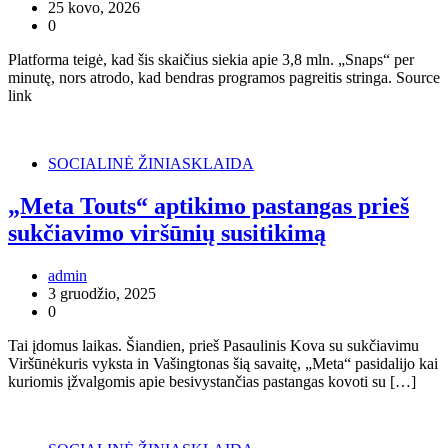
25 kovo, 2026
0
Platforma teigė, kad šis skaičius siekia apie 3,8 mln. „Snaps“ per
minutę, nors atrodo, kad bendras programos pagreitis stringa. Source
link
SOCIALINĖ ŽINIASKLAIDA
„Meta Touts“ aptikimo pastangas prieš
sukčiavimo viršūnių susitikimą
admin
3 gruodžio, 2025
0
Tai įdomus laikas. Šiandien, prieš Pasaulinis Kova su sukčiavimu
Viršūnėkuris vyksta in Vašingtonas šią savaitę, „Meta“ pasidalijo kai
kuriomis įžvalgomis apie besivystančias pastangas kovoti su […]