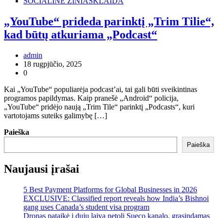
SOCIALINĖ ŽINIASKLAIDA
„YouTube“ prideda parinktį „Trim Tilie“,
kad būtų atkuriama „Podcast“
admin
18 rugpjūčio, 2025
0
Kai „YouTube“ populiarėja podcast’ai, tai gali būti sveikintinas
programos papildymas. Kaip pranešė „Android“ policija,
„YouTube“ pridėjo naują „Trim Tile“ parinktį „Podcasts“, kuri
vartotojams suteiks galimybę […]
Paieška
Paieška
Naujausi įrašai
5 Best Payment Platforms for Global Businesses in 2026
EXCLUSIVE: Classified report reveals how India’s Bishnoi
gang uses Canada’s student visa program
Dronas pataikė į dujų laivą netoli Sueco kanalo, grasindamas