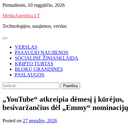
Skip
Pirmadienis, 10 rugpjūčio, 2026
to
MediaAgentūra.LT
content
Technologijos, naujienos, verslas
VERSLAS
PASAULIO NAUJIENOS
SOCIALINĖ ŽINIASKLAIDA
KRIPTO TURTAS
BLOKŲ GRANDINĖS
PASLAUGOS
Ieškoti:
„YouTube“ atkreipia dėmesį į kūrėjus,
besivaržančius dėl „Emmy“ nominacijų
Posted on
27 gegužės, 2026