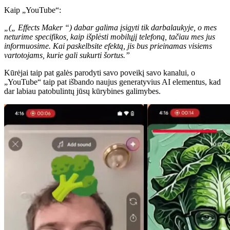
Kaip „YouTube“:
„(„ Effects Maker “) dabar galima įsigyti tik darbalaukyje, o mes
neturime specifikos, kaip išplėsti mobilųjį telefoną, tačiau mes jus
informuosime. Kai paskelbsite efektą, jis bus prieinamas visiems
vartotojams, kurie gali sukurti šortus.”
Kūrėjai taip pat galės parodyti savo poveikį savo kanalui, o
„YouTube“ taip pat išbando naujus generatyvius AI elementus, kad
dar labiau patobulintų jūsų kūrybines galimybes.