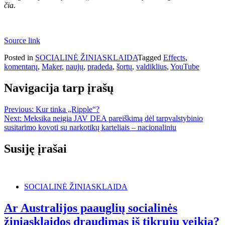
čia.
Source link
Posted in
SOCIALINĖ ŽINIASKLAIDA
Tagged
Effects
,
komentarų
,
Maker
,
naujų
,
pradeda
,
šortų
,
valdiklius
,
YouTube
Navigacija tarp įrašų
Previous:
Kur tinka „Ripple“?
Next:
Meksika neigia JAV DEA pareiškimą dėl tarpvalstybinio
susitarimo kovoti su narkotikų karteliais – nacionaliniu
Susiję įrašai
SOCIALINĖ ŽINIASKLAIDA
Ar Australijos paauglių socialinės
žiniasklaidos draudimas iš tikrųjų veikia?