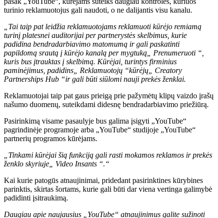
pasak „YouTube“, kūrėjams suteiks daugiau kontrolės, kuriuos
turinio reklamuotojus gali naudoti, o ne dalijantis visu kanalu.
„Tai taip pat leidžia reklamuotojams reklamuoti kūrėjo remiamą
turinį platesnei auditorijai per partnerystės skelbimus, kurie
padidina bendradarbiavimo matomumą ir gali paskatinti
papildomą srautą į kūrėjo kanalą per mygtuką„ Prenumeruoti “,
kuris bus įtrauktas į skelbimą. Kūrėjai, turintys firminius
paminėjimus, padidins„ Reklamuotojų “kūrėjų„ Creatory
Partnerships Hub “ir gali būti siūlomi nauji prekės ženklai.
Reklamuotojai taip pat gaus prieigą prie pažymėtų klipų vaizdo įrašų
našumo duomenų, suteikdami didesnę bendradarbiavimo priežiūrą.
Pasirinkimą visame pasaulyje bus galima įsigyti „YouTube“
pagrindinėje programoje arba „YouTube“ studijoje „YouTube“
partnerių programos kūrėjams.
„Tinkami kūrėjai šią funkciją gali rasti mokamos reklamos ir prekės
ženklo skyriuje„ Video Insants “.“
Kai kurie patogūs atnaujinimai, pridedant pasirinktines kūrybines
parinktis, skirtas šortams, kurie gali būti dar viena vertinga galimybė
padidinti įsitraukimą.
Daugiau apie naujausius „YouTube“ atnaujinimus galite sužinoti