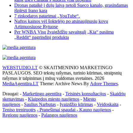
Dronas pataikė į dujų laivą netoli Sueco kanalo, grasindamas
išplėsti Irano karą
7 rinkodaros patarimai „YouTube“.
Naftos kainos vėl šoktelėjo po atsinaujinusių kovų
Artimuosiuose Rytuose
Per WNBA Visų žvaigždžių savaitgalį „Kia“ pasiima
„Reddit“ pagrindinį produktą
WEBSTUDIO.LT
© SKAITMENINIO MARKETINGO
PASLAUGOS. SEO tekstų rašymas, turinio kūrimas, straipsnių
rašymas ir talpinimas į mūsų valdomas svetaines. 2026
MediaAgentūra.LT
Theme: Archive News By
Adore Themes
.
Draugai: -
Marketingo agentūra
-
Teisinės konsultacijos
-
Skaidrių
skenavimas
-
Klaipedos miesto naujienos
-
Miesto
naujienos
-
Saulius Narbutas
-
Įvaizdžio kūrimas
-
Veidoskaita
-
Teniso treniruotės
- Pranešimai spaudai -
Kauno naujienos
-
Regionų naujienos
-
Palangos naujienos