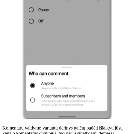
Komentarų valdymo variantų derinys galėtų padėti išlaikyti jūsų
kanalo komentarus civilinius, tuo pačiu sutelkdami dėmesį į