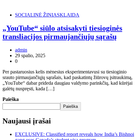
SOCIALINĖ ŽINIASKLAIDA
„YouTube“ siūlo atsisakyti tiesioginės
transliacijos pirmaujančiųjų sąrašų
admin
29 spalio, 2025
0
Per pastaruosius kelis mėnesius eksperimentavusi su tiesioginio
srauto pirmaujančiųjų sąrašais, kad paskatintų žiūrovų įsitraukimą,
„YouTube“ dabar prideda daugiau valdymo parinkčių, kad kūrėjai
galėtų nuspręsti, kada […]
Paieška
Paieška
Naujausi įrašai
EXCLUSIVE: Classified report reveals how India’s Bishnoi
gang uses Canada’s student visa program