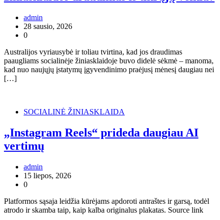
admin
28 sausio, 2026
0
Australijos vyriausybė ir toliau tvirtina, kad jos draudimas
paaugliams socialinėje žiniasklaidoje buvo didelė sėkmė – manoma,
kad nuo naujųjų įstatymų įgyvendinimo praėjusį mėnesį daugiau nei
[…]
SOCIALINĖ ŽINIASKLAIDA
„Instagram Reels“ prideda daugiau AI
vertimų
admin
15 liepos, 2026
0
Platformos sąsaja leidžia kūrėjams apdoroti antraštes ir garsą, todėl
atrodo ir skamba taip, kaip kalba originalus plakatas. Source link