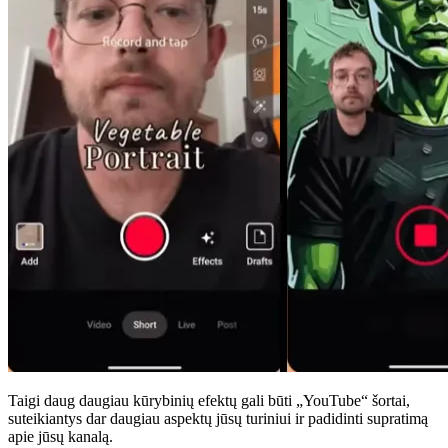
Taigi daug daugiau kūrybinių efektų gali būti „YouTube“ šortai,
suteikiantys dar daugiau aspektų jūsų turiniui ir padidinti supratimą
apie jūsų kanalą.