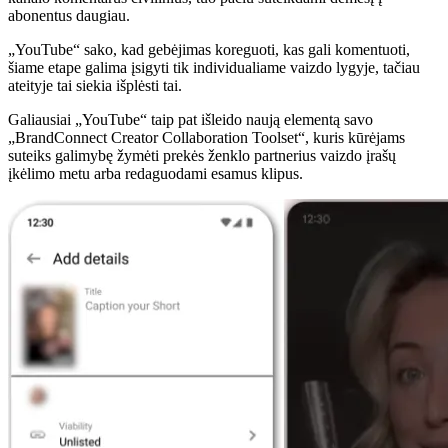
abonentus daugiau.
„YouTube“ sako, kad gebėjimas koreguoti, kas gali komentuoti,
šiame etape galima įsigyti tik individualiame vaizdo lygyje, tačiau
ateityje tai siekia išplėsti tai.
Galiausiai „YouTube“ taip pat išleido naują elementą savo
„BrandConnect Creator Collaboration Toolset“, kuris kūrėjams
suteiks galimybę žymėti prekės ženklo partnerius vaizdo įrašų
įkėlimo metu arba redaguodami esamus klipus.