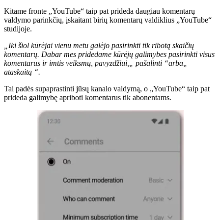
Kitame fronte „YouTube“ taip pat prideda daugiau komentarų
valdymo parinkčių, įskaitant birių komentarų valdiklius „YouTube“
studijoje.
„Iki šiol kūrėjai vienu metu galėjo pasirinkti tik ribotą skaičių
komentarų. Dabar mes pridedame kūrėjų galimybes pasirinkti visus
komentarus ir imtis veiksmų, pavyzdžiui,„ pašalinti “arba„
ataskaitą “.
Tai padės supaprastinti jūsų kanalo valdymą, o „YouTube“ taip pat
prideda galimybę apriboti komentarus tik abonentams.