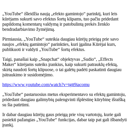
„YouTube“ išleidžia naują „efekto gamintojo“ parinktį, kuri leis
kūrėjams sukurti savo efektus šortų klipams, tuo pačiu pridedant
papildomą komentarų valdymą ir patobulintą prekės ženklo
bendradarbiavimo žymėjimą.
Pirmiausia, „YouTube“ suteikia daugiau kūrėjų prieigą prie savo
naujos „efektų gamintojo“ parinkties, kuri įgalina
Kūrėjai kurs,
publikuoti ir valdyti „YouTube“ šortų efektus.
Taigi, panašiai kaip „Snapchat“ objektyvas „Sudio“, „Effects
Maker“ kūrėjams suteiks įrankius, kaip sukurti patrauklų efektą,
skirtą naudoti šortų klipuose, o tai galėtų padėti paskatinti daugiau
įsitraukimo ir susidomėjimo.
https://www.youtube.com/watch?v=tgtt9iacomu
„YouTube“ pastaruosius metus eksperimentavo su efektų gamintoju,
pridedant daugiau galimybių palengvinti išplėstinę kūrybinę išraišką
su šia patirtimi.
Ir dabar daugiau kūrėjų gaus prieigą prie visų vartotojų, kurie gali
pasiekti pažangias „YouTube“ funkcijas, dabar taip pat gali išbandyti
įrankį.