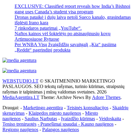
EXCLUSIVE: Classified report reveals how India’s Bishnoi
gang uses Canada’s student visa program
Dronas pataikė į dujų laivą netoli Sueco kanalo, grasindamas
išplėsti Irano karą
7 rinkodaros patarimai „YouTube“.
Naftos kainos vėl šoktelėjo po atsinaujinusių kovų
Artimuosiuose Rytuose
Per WNBA Visų žvaigždžių savaitgalį „Kia“ pasiima
„Reddit“ pagrindinį produktą
WEBSTUDIO.LT
© SKAITMENINIO MARKETINGO
PASLAUGOS. SEO tekstų rašymas, turinio kūrimas, straipsnių
rašymas ir talpinimas į mūsų valdomas svetaines. 2026
MediaAgentūra.LT
Theme: Archive News By
Adore Themes
.
Draugai: -
Marketingo agentūra
-
Teisinės konsultacijos
-
Skaidrių
skenavimas
-
Klaipedos miesto naujienos
-
Miesto
naujienos
-
Saulius Narbutas
-
Įvaizdžio kūrimas
-
Veidoskaita
-
Teniso treniruotės
- Pranešimai spaudai -
Kauno naujienos
-
Regionų naujienos
-
Palangos naujienos