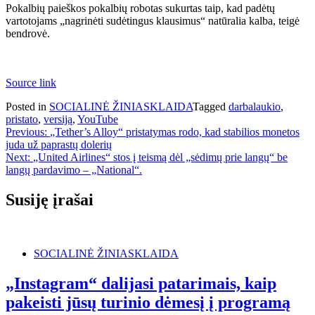
Pokalbių paieškos pokalbių robotas sukurtas taip, kad padėtų
vartotojams „nagrinėti sudėtingus klausimus“ natūralia kalba, teigė
bendrovė.
Source link
Posted in
SOCIALINĖ ŽINIASKLAIDA
Tagged
darbalaukio
,
pristato
,
versiją
,
YouTube
Navigacija
Previous:
„Tether’s Alloy“ pristatymas rodo, kad stabilios monetos
juda už paprastų dolerių
tarp
Next:
„United Airlines“ stos į teismą dėl „sėdimų prie langų“ be
įrašų
langų pardavimo – „National“.
Susiję įrašai
SOCIALINĖ ŽINIASKLAIDA
„Instagram“ dalijasi patarimais, kaip
pakeisti jūsų turinio dėmesį į programą