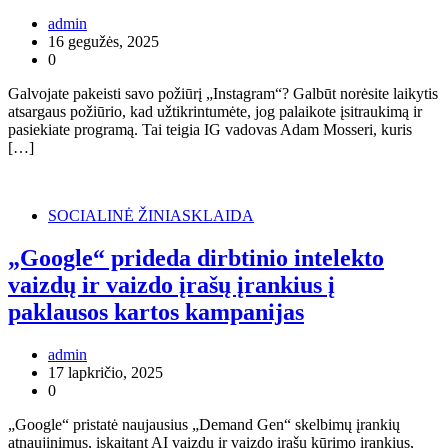
admin
16 gegužės, 2025
0
Galvojate pakeisti savo požiūrį „Instagram“? Galbūt norėsite laikytis
atsargaus požiūrio, kad užtikrintumėte, jog palaikote įsitraukimą ir
pasiekiate programą. Tai teigia IG vadovas Adam Mosseri, kuris
[…]
SOCIALINĖ ŽINIASKLAIDA
„Google“ prideda dirbtinio intelekto
vaizdų ir vaizdo įrašų įrankius į
paklausos kartos kampanijas
admin
17 lapkričio, 2025
0
„Google“ pristatė naujausius „Demand Gen“ skelbimų įrankių
atnaujinimus, įskaitant AI vaizdų ir vaizdo įrašų kūrimo įrankius,