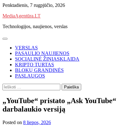
Skip
Penktadienis, 7 rugpjūčio, 2026
to
MediaAgentūra.LT
content
Technologijos, naujienos, verslas
VERSLAS
PASAULIO NAUJIENOS
SOCIALINĖ ŽINIASKLAIDA
KRIPTO TURTAS
BLOKŲ GRANDINĖS
PASLAUGOS
Ieškoti:
„YouTube“ pristato „Ask YouTube“
darbalaukio versiją
Posted on
8 liepos, 2026