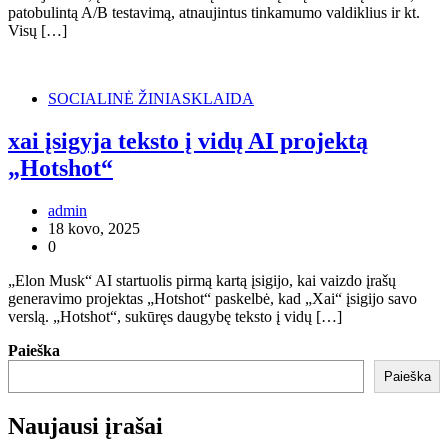
patobulintą A/B testavimą, atnaujintus tinkamumo valdiklius ir kt.
Visų […]
SOCIALINĖ ŽINIASKLAIDA
xai įsigyja teksto į vidų AI projektą
„Hotshot“
admin
18 kovo, 2025
0
„Elon Musk“ AI startuolis pirmą kartą įsigijo, kai vaizdo įrašų
generavimo projektas „Hotshot“ paskelbė, kad „Xai“ įsigijo savo
verslą. „Hotshot“, sukūręs daugybę teksto į vidų […]
Paieška
Paieška
Naujausi įrašai