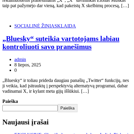
reklamuotiems pranešimams „X“, „X“ savininkas Elonas Muskas
taip pat pažymėjo dar vieną, kad pakeistų X skelbimų procesą, […]
SOCIALINĖ ŽINIASKLAIDA
„Bluesky“ suteikia vartotojams labiau
kontroliuoti savo pranešimus
admin
8 liepos, 2025
0
„Bluesky“ ir toliau prideda daugiau panašių „Twitter“ funkcijų, nes
ji veikia, kad įsitrauktų į perspektyvią alternatyvą programai, dabar
vadinamai X, ir kylant meta gijų iššūkiui. […]
Paieška
Paieška
Naujausi įrašai