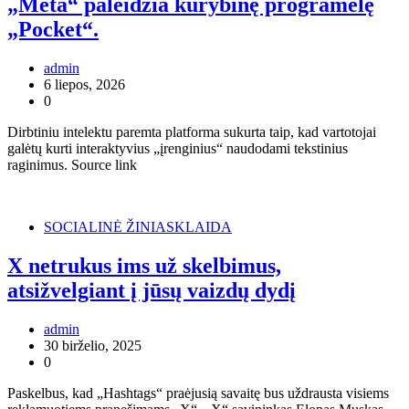
„Meta“ paleidžia kūrybinę programėlę
„Pocket“.
admin
6 liepos, 2026
0
Dirbtiniu intelektu paremta platforma sukurta taip, kad vartotojai
galėtų kurti interaktyvius „įrenginius“ naudodami tekstinius
raginimus. Source link
SOCIALINĖ ŽINIASKLAIDA
X netrukus ims už skelbimus,
atsižvelgiant į jūsų vaizdų dydį
admin
30 birželio, 2025
0
Paskelbus, kad „Hashtags“ praėjusią savaitę bus uždrausta visiems