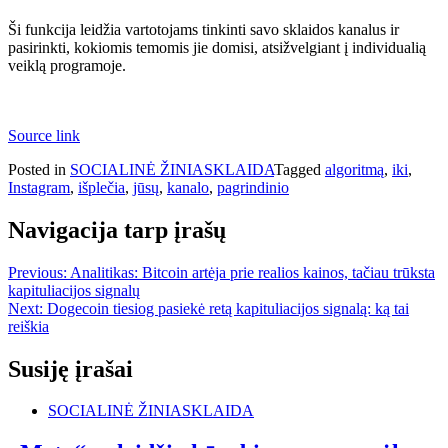
Ši funkcija leidžia vartotojams tinkinti savo sklaidos kanalus ir
pasirinkti, kokiomis temomis jie domisi, atsižvelgiant į individualią
veiklą programoje.
Source link
Posted in
SOCIALINĖ ŽINIASKLAIDA
Tagged
algoritmą
,
iki
,
Instagram
,
išplečia
,
jūsų
,
kanalo
,
pagrindinio
Navigacija tarp įrašų
Previous:
Analitikas: Bitcoin artėja prie realios kainos, tačiau trūksta
kapituliacijos signalų
Next:
Dogecoin tiesiog pasiekė retą kapituliacijos signalą: ką tai
reiškia
Susiję įrašai
SOCIALINĖ ŽINIASKLAIDA