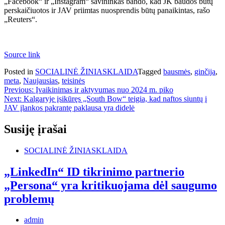
„Facebook“ ir „Instagram“ savininkas bando, kad JK baudos būtų
perskaičiuotos ir JAV priimtas nuosprendis būtų panaikintas, rašo
„Reuters“.
Source link
Posted in
SOCIALINĖ ŽINIASKLAIDA
Tagged
bausmės
,
ginčija
,
meta
,
Naujausias
,
teisinės
Navigacija
Previous:
Įvaikinimas ir aktyvumas nuo 2024 m. piko
Next:
Kalgaryje įsikūręs „South Bow“ teigia, kad naftos siuntų į
tarp
JAV įlankos pakrantę paklausa yra didelė
įrašų
Susiję įrašai
SOCIALINĖ ŽINIASKLAIDA
„LinkedIn“ ID tikrinimo partnerio
„Persona“ yra kritikuojama dėl saugumo
problemų
admin