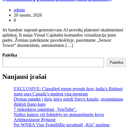
admin
20 sausio, 2026
0
Jei bandote suprasti generatyvaus AI poveikį platesnei skaitmeninei
aplinkai, ši nauja Visual Capitalist komandos vizualizacija jums
padės. Žemiau pateiktame paveikslėlyje, paremtame „Sensor
Tower“ duomenimis, astronominis […]
Paieška
Paieška
Naujausi įrašai
EXCLUSIVE: Classified report reveals how India’s Bishnoi
gang uses Canada’s student visa program
Dronas pataikė į dujų laivą netoli Sueco kanalo, grasindamas
išplėsti Irano karą
7 rinkodaros patarimai „YouTube“.
Naftos kainos vėl šoktelėjo po atsinaujinusių kovų
Artimuosiuose Rytuose
Per WNBA Visų žvaigždžių savaitgalį „Kia“ pasiima