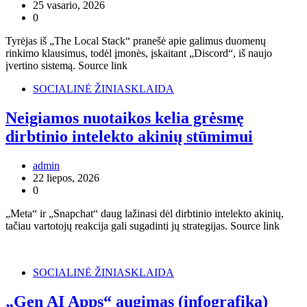
25 vasario, 2026
0
Tyrėjas iš „The Local Stack“ pranešė apie galimus duomenų
rinkimo klausimus, todėl įmonės, įskaitant „Discord“, iš naujo
įvertino sistemą. Source link
SOCIALINĖ ŽINIASKLAIDA
Neigiamos nuotaikos kelia grėsmę
dirbtinio intelekto akinių stūmimui
admin
22 liepos, 2026
0
„Meta“ ir „Snapchat“ daug lažinasi dėl dirbtinio intelekto akinių,
tačiau vartotojų reakcija gali sugadinti jų strategijas. Source link
SOCIALINĖ ŽINIASKLAIDA
„Gen AI Apps“ augimas (infografika)