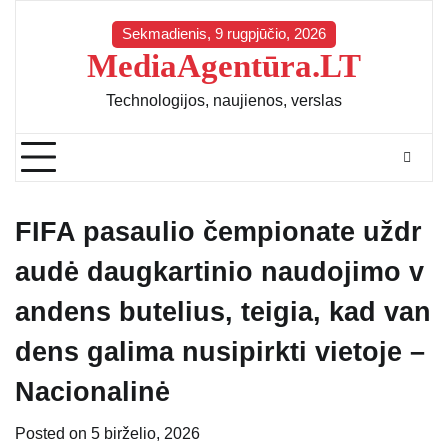
Skip
to
Sekmadienis, 9 rugpjūčio, 2026
MediaAgentūra.LT
content
Technologijos, naujienos, verslas
FIFA pasaulio čempionate uždr
audė daugkartinio naudojimo v
andens butelius, teigia, kad van
dens galima nusipirkti vietoje –
Nacionalinė
Posted on
5 birželio, 2026