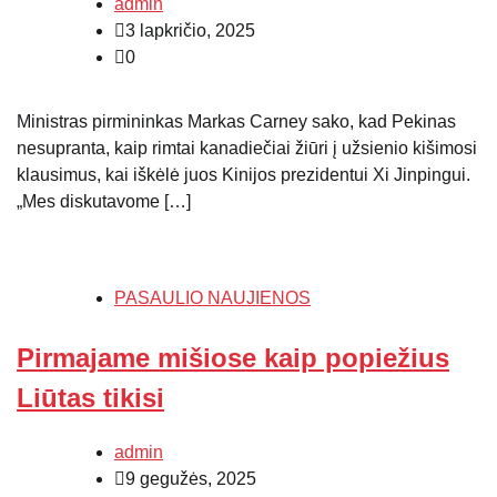
admin
3 lapkričio, 2025
0
Ministras pirmininkas Markas Carney sako, kad Pekinas
nesupranta, kaip rimtai kanadiečiai žiūri į užsienio kišimosi
klausimus, kai iškėlė juos Kinijos prezidentui Xi Jinpingui.
„Mes diskutavome […]
PASAULIO NAUJIENOS
Pirmajame mišiose kaip popiežius
Liūtas tikisi
admin
9 gegužės, 2025