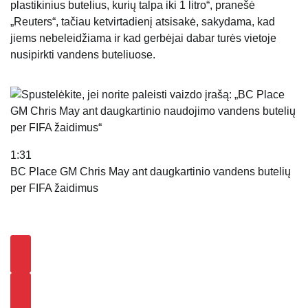
plastikinius butelius, kurių talpa iki 1 litro“, pranešė
„Reuters“, tačiau ketvirtadienį atsisakė, sakydama, kad
jiems nebeleidžiama ir kad gerbėjai dabar turės vietoje
nusipirkti vandens buteliuose.
1:31
BC Place GM Chris May ant daugkartinio vandens butelių
per FIFA žaidimus
Ankstesnis Video
Kitas vaizdo įrašas