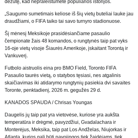
dėžutę, kad nepraleistumėte populiarios istorijos.
„Saugumo sumetimais keliose iš šių vietų buteliai lauke jau
draudžiami, o FIFA taiko tai savo turnyro stadionuose.
Šį mėnesį Meksikoje prasidėsiančiame pasaulio
čempionate žais 48 komandos, o rungtynės taip pat vyks
16-oje vietų visoje Šiaurės Amerikoje, įskaitant Torontą ir
Vankuverį.
Futbolo aistruolis eina pro BMO Field, Toronto FIFA
Pasaulio taurės vietą, o statybos tęsiasi, nes atgalinis
skaičiavimas iki atidarymo rungtynių pasiekia dvi savaites
Toronte, penktadienį, 2026 m. gegužės 29 d.
KANADOS SPAUDA / Chrisas Youngas
Daugelis jų taip pat yra vietovėse, kuriose yra aukšta
temperatūra ir drėgmė, pavyzdžiui, Gvadalachara ir
Monterėjus, Meksika, taip pat Los Andželas, Niujorkas ir
Atlanta, kurios gali būti pavojingos tiek žaidėjams, tiek