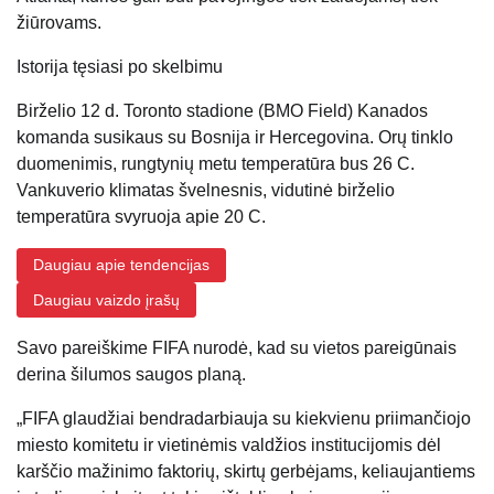
žiūrovams.
Istorija tęsiasi po skelbimu
Birželio 12 d. Toronto stadione (BMO Field) Kanados
komanda susikaus su Bosnija ir Hercegovina. Orų tinklo
duomenimis, rungtynių metu temperatūra bus 26 C.
Vankuverio klimatas švelnesnis, vidutinė birželio
temperatūra svyruoja apie 20 C.
Daugiau apie tendencijas
Daugiau vaizdo įrašų
Savo pareiškime FIFA nurodė, kad su vietos pareigūnais
derina šilumos saugos planą.
„FIFA glaudžiai bendradarbiauja su kiekvienu priimančiojo
miesto komitetu ir vietinėmis valdžios institucijomis dėl
karščio mažinimo faktorių, skirtų gerbėjams, keliaujantiems