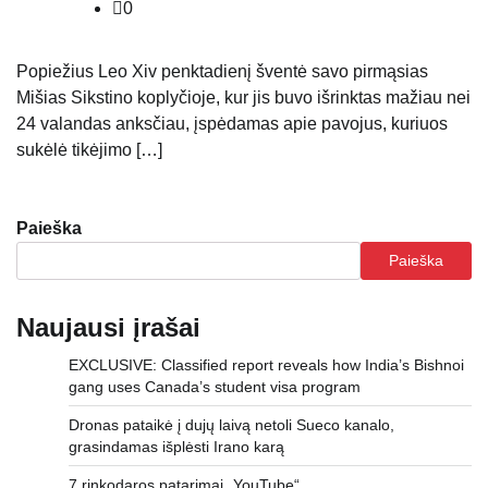
0
Popiežius Leo Xiv penktadienį šventė savo pirmąsias
Mišias Sikstino koplyčioje, kur jis buvo išrinktas mažiau nei
24 valandas anksčiau, įspėdamas apie pavojus, kuriuos
sukėlė tikėjimo […]
Paieška
Paieška
Naujausi įrašai
EXCLUSIVE: Classified report reveals how India’s Bishnoi
gang uses Canada’s student visa program
Dronas pataikė į dujų laivą netoli Sueco kanalo,
grasindamas išplėsti Irano karą
7 rinkodaros patarimai „YouTube“.