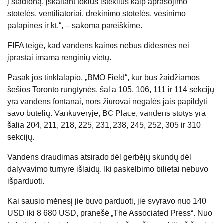
į stadioną, įskaitant tokius išteklius kaip aprasojimo
stotelės, ventiliatoriai, drėkinimo stotelės, vėsinimo
palapinės ir kt.“, – sakoma pareiškime.
FIFA teigė, kad vandens kainos nebus didesnės nei
įprastai imama renginių vietų.
Pasak jos tinklalapio, „BMO Field“, kur bus žaidžiamos
šešios Toronto rungtynės, šalia 105, 106, 111 ir 114 sekcijų
yra vandens fontanai, nors žiūrovai negalės jais papildyti
savo butelių. Vankuveryje, BC Place, vandens stotys yra
šalia 204, 211, 218, 225, 231, 238, 245, 252, 305 ir 310
sekcijų.
Vandens draudimas atsirado dėl gerbėjų skundų dėl
dalyvavimo turnyre išlaidų. Iki paskelbimo bilietai nebuvo
išparduoti.
Kai sausio mėnesį jie buvo parduoti, jie svyravo nuo 140
USD iki 8 680 USD, pranešė „The Associated Press“. Nuo