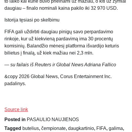
to laiko kai kurie buvo prieinami už mažiau, o kiti už žymiai
daugiau – finalo nominali kaina pakilo iki 32 970 USD.
Istorija tęsiasi po skelbimu
FIFA gali uždirbti daugiau pinigų savo perpardavimo
rinkoje, kur už kiekvieną pardavimą ima 30 procentų
komisinių. Balandžio mėnesį platforma išvardijo keturis
bilietus į finalą, už kiek mažiau nei 2,3 mln.
— su failais iš Reuters ir Global News Adriana Fallico
&copy 2026 Global News, Corus Entertainment Inc.
padalinys.
Source link
Posted in
PASAULIO NAUJIENOS
Tagged
butelius
,
čempionate
,
daugkartinio
,
FIFA
,
galima
,