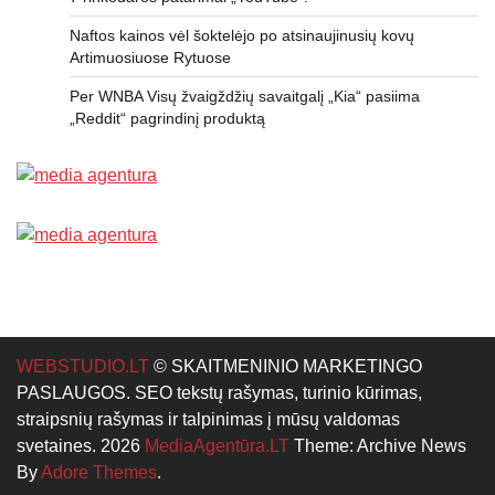
Naftos kainos vėl šoktelėjo po atsinaujinusių kovų
Artimuosiuose Rytuose
Per WNBA Visų žvaigždžių savaitgalį „Kia“ pasiima
„Reddit“ pagrindinį produktą
WEBSTUDIO.LT
© SKAITMENINIO MARKETINGO
PASLAUGOS. SEO tekstų rašymas, turinio kūrimas,
straipsnių rašymas ir talpinimas į mūsų valdomas
svetaines. 2026
MediaAgentūra.LT
Theme: Archive News
By
Adore Themes
.