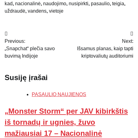
kad
,
nacionalinė
,
naudojimo
,
nusipirkti
,
pasaulio
,
teigia
,
uždraudė
,
vandens
,
vietoje
Navigacija
Previous:
Next:
tarp
„Snapchat“ plečia savo
Išsamus planas, kaip tapti
įrašų
buvimą Indijoje
kriptovaliutų auditoriumi
Susiję įrašai
PASAULIO NAUJIENOS
„Monster Storm“ per JAV kibirkštis
iš tornadų ir ugnies, žuvo
mažiausiai 17 – Nacionalinė