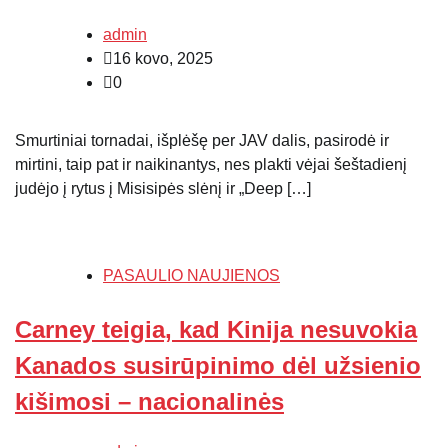
admin
16 kovo, 2025
0
Smurtiniai tornadai, išplėšę per JAV dalis, pasirodė ir
mirtini, taip pat ir naikinantys, nes plakti vėjai šeštadienį
judėjo į rytus į Misisipės slėnį ir „Deep […]
PASAULIO NAUJIENOS
Carney teigia, kad Kinija nesuvokia
Kanados susirūpinimo dėl užsienio
kišimosi – nacionalinės