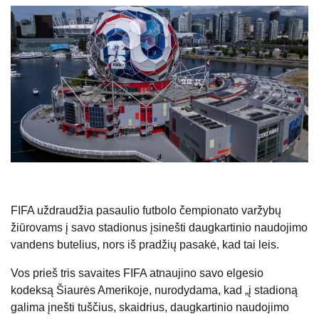
FIFA uždraudžia pasaulio futbolo čempionato varžybų
žiūrovams į savo stadionus įsinešti daugkartinio naudojimo
vandens butelius, nors iš pradžių pasakė, kad tai leis.
Vos prieš tris savaites FIFA atnaujino savo elgesio
kodeksą Šiaurės Amerikoje, nurodydama, kad „į stadioną
galima įnešti tuščius, skaidrius, daugkartinio naudojimo